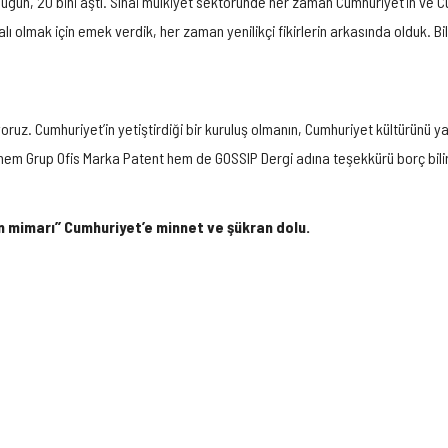
bugün, 20 bini aştı. Sınai mülkiyet sektöründe her zaman Cumhuriyet’in ve C
 olmak için emek verdik, her zaman yenilikçi fikirlerin arkasında olduk. Bilgi
nuyoruz. Cumhuriyet’in yetiştirdiği bir kuruluş olmanın, Cumhuriyet kültürü
hem Grup Ofis Marka Patent hem de GOSSIP Dergi adına teşekkürü borç bilir
in mimarı’’ Cumhuriyet’e minnet ve şükran dolu.