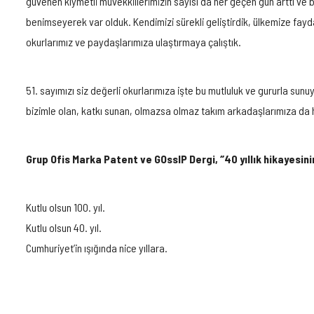
güvenen kıymetli müvekkillerimizin sayısı da her geçen gün arttı ve 
benimseyerek var olduk. Kendimizi sürekli geliştirdik, ülkemize faydalı
okurlarımız ve paydaşlarımıza ulaştırmaya çalıştık.
51. sayımızı siz değerli okurlarımıza işte bu mutluluk ve gururla su
bizimle olan, katkı sunan, olmazsa olmaz takım arkadaşlarımıza da 
Grup Ofis Marka Patent ve GOssIP Dergi, ‘’40 yıllık hikayesin
Kutlu olsun 100. yıl.
Kutlu olsun 40. yıl.
Cumhuriyet’in ışığında nice yıllara.