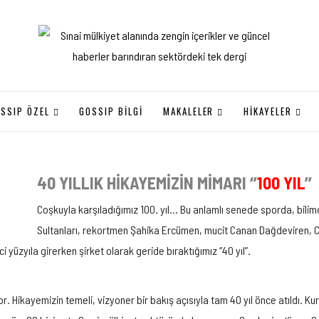
SSIP ÖZEL
GOSSIP BILGI
MAKALELER
HİKAYELER
40 YILLIK HİKAYEMİZİN MİMARI ‘’
100 YIL
’’
Coşkuyla karşıladığımız 100. yıl… Bu anlamlı senede sporda, bili
Sultanları, rekortmen Şahika Ercümen, mucit Canan Dağdeviren, Ca
 yüzyıla girerken şirket olarak geride bıraktığımız ‘’40 yıl’’.
iyor. Hikayemizin temeli, vizyoner bir bakış açısıyla tam 40 yıl önce atıldı.