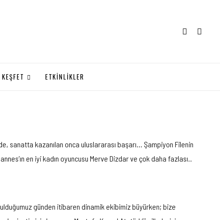
KEŞFET
ETKİNLİKLER
mde, sanatta kazanılan onca uluslararası başarı… Şampiyon Filenin
nnes’ın en iyi kadın oyuncusu Merve Dizdar ve çok daha fazlası..
 Kurulduğumuz günden itibaren dinamik ekibimiz büyürken; bize