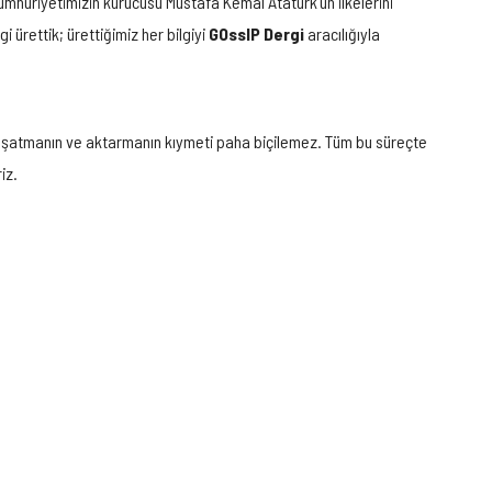
umhuriyetimizin kurucusu Mustafa Kemal Atatürk’ün ilkelerini
 ürettik; ürettiğimiz her bilgiyi
GOssIP Dergi
aracılığıyla
nü yaşatmanın ve aktarmanın kıymeti paha biçilemez. Tüm bu süreçte
iz.