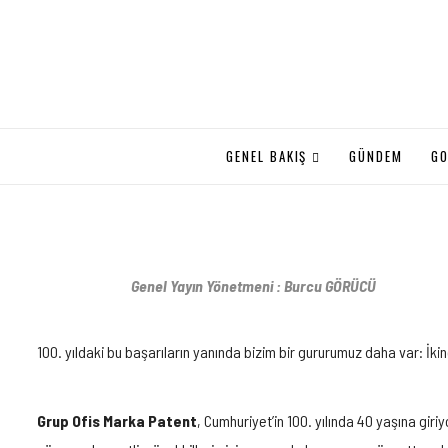
GENEL BAKIŞ
GÜNDEM
GO
Genel Yayın Yönetmeni : Burcu GÖRÜCÜ
100. yıldaki bu başarıların yanında bizim bir gururumuz daha var: İkinci
Grup Ofis Marka Patent
, Cumhuriyet’in 100. yılında 40 yaşına gir