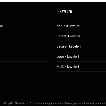
HİKAYELER
lar
Marka Hikayeleri
Patent Hikayeleri
Başarı Hikayeleri
Logo Hikayeleri
Mucit Hikayeleri
erik Grup Ofis Marka Patent A.Ş. tarafından sağlanmaktadır. Kaynak göstermeden alıntı yapılamaz.