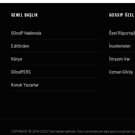
GENEL BAŞLIK
GOSSIP ÖZEL
GOssIP Hakkında
Özel Röportaj
Editörden
İncelemeler
Künye
İtirazım Var
GOssIPERS
Uzman Görüş
Konuk Yazarlar
COPYRIGHT © 2018-2022 Tüm hakları saklıdır. Site içerisinde yer alan yazılı ve görsel iç