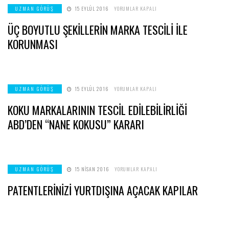
ÜÇ
UZMAN GÖRÜŞ
15 EYLÜL 2016
YORUMLAR KAPALI
BOYUTLU
ŞEKİLLERİN
ÜÇ BOYUTLU ŞEKİLLERİN MARKA TESCİLİ İLE
MARKA
TESCİLİ
İLE
KORUNMASI
KORUNMASI
IÇIN
KOKU
UZMAN GÖRÜŞ
15 EYLÜL 2016
YORUMLAR KAPALI
MARKALARININ
TESCİL
KOKU MARKALARININ TESCİL EDİLEBİLİRLİĞİ
EDİLEBİLİRLİĞİ
ABD’DEN
“NANE
ABD’DEN “NANE KOKUSU” KARARI
KOKUSU”
KARARI
IÇIN
PATENTLERİNİZİ
UZMAN GÖRÜŞ
15 NISAN 2016
YORUMLAR KAPALI
YURTDIŞINA
AÇACAK
PATENTLERİNİZİ YURTDIŞINA AÇACAK KAPILAR
KAPILAR
IÇIN