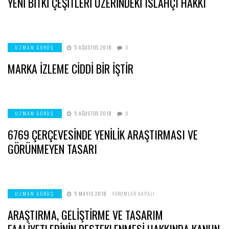
YENİ BİTKİ ÇEŞİTLERİ ÜZERİNDEKİ ISLAHÇI HAKKI
UZMAN GÖRÜŞ
5 AĞUSTOS 2018
0
MARKA İZLEME CİDDİ BİR İŞTİR
UZMAN GÖRÜŞ
5 AĞUSTOS 2018
0
6769 ÇERÇEVESİNDE YENİLİK ARAŞTIRMASI VE
GÖRÜNMEYEN TASARI
ARAŞTIRMA,
UZMAN GÖRÜŞ
5 MAYIS 2018
YORUMLAR KAPALI
GELİŞTİRME
VE
ARAŞTIRMA, GELİŞTİRME VE TASARIM
TASARIM
FAALİYETLERİNİN
DESTEKLENMESİ
FAALİYETLERİNİN DESTEKLENMESİ HAKKINDA KANUN