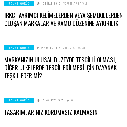
IRKÇI-
UZMAN GÖRÜŞ
15 NISAN 2016
YORUMLAR KAPALI
AYRIMCI
KELİMELERDEN
IRKÇI-AYRIMCI KELİMELERDEN VEYA SEMBOLLERDEN
VEYA
SEMBOLLERDEN
OLUŞAN
OLUŞAN MARKALAR VE KAMU DÜZENİNE AYKIRILIK
MARKALAR
VE
KAMU
DÜZENİNE
AYKIRILIK
IÇIN
MARKANIZIN
UZMAN GÖRÜŞ
2 ARALIK 2015
YORUMLAR KAPALI
ULUSAL
DÜZEYDE
MARKANIZIN ULUSAL DÜZEYDE TESCİLLİ OLMASI,
TESCİLLİ
OLMASI,
DİĞER
DİĞER ÜLKELERDE TESCİL EDİLMESİ İÇİN DAYANAK
ÜLKELERDE
TESCİL
TEŞKİL EDER Mİ?
EDİLMESİ
İÇİN
DAYANAK
TEŞKİL
EDER
Mİ?
IÇIN
UZMAN GÖRÜŞ
16 AĞUSTOS 2015
0
TASARIMLARINIZ KORUMASIZ KALMASIN