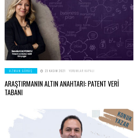
ARAŞTIRMANIN
UZMAN GÖRÜŞ
23 KASIM 2021
YORUMLAR KAPALI
ALTIN
ANAHTARI:
ARAŞTIRMANIN ALTIN ANAHTARI: PATENT VERİ
PATENT
VERİ
TABANI
TABANI
IÇIN