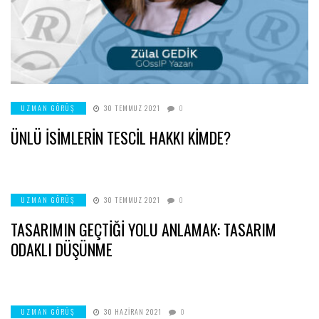
UZMAN GÖRÜŞ
30 TEMMUZ 2021
0
ÜNLÜ İSIMLERIN TESCIL HAKKI KIMDE?
UZMAN GÖRÜŞ
30 TEMMUZ 2021
0
TASARIMIN GEÇTİĞİ YOLU ANLAMAK: TASARIM
ODAKLI DÜŞÜNME
UZMAN GÖRÜŞ
30 HAZIRAN 2021
0