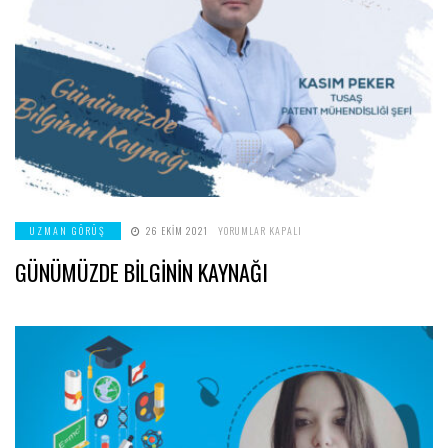
GÜNÜMÜZDE
UZMAN GÖRÜŞ
26 EKIM 2021
YORUMLAR KAPALI
BİLGİNİN
KAYNAĞI
GÜNÜMÜZDE BİLGİNİN KAYNAĞI
IÇIN