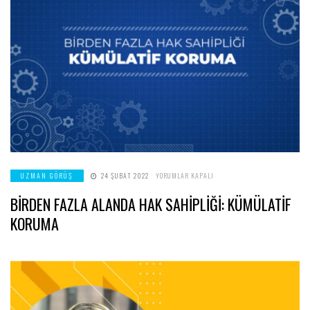
BİRDEN
UZMAN GÖRÜŞ
24 ŞUBAT 2022
YORUMLAR KAPALI
FAZLA
ALANDA
BİRDEN FAZLA ALANDA HAK SAHİPLİĞİ: KÜMÜLATİF
HAK
SAHİPLİĞİ:
KÜMÜLATİF
KORUMA
KORUMA
IÇIN