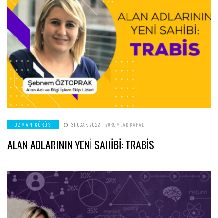
ALAN
UZMAN GÖRÜŞ
31 OCAK 2022
YORUMLAR KAPALI
ADLARININ
YENİ
ALAN ADLARININ YENİ SAHİBİ: TRABİS
SAHİBİ:
TRABİS
IÇIN