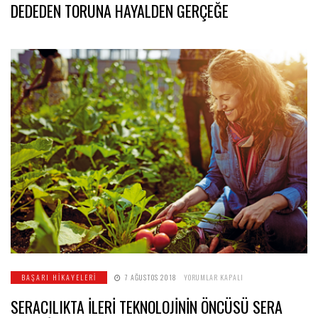
DEDEDEN TORUNA HAYALDEN GERÇEĞE
GERÇEĞE
IÇIN
SERACILIKTA
BAŞARI HIKAYELERI
7 AĞUSTOS 2018
YORUMLAR KAPALI
İLERİ
TEKNOLOJİNİN
SERACILIKTA İLERİ TEKNOLOJİNİN ÖNCÜSÜ SERA
ÖNCÜSÜ
SERA