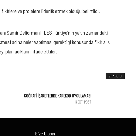
ikirlere ve projelere liderlik etmek olduğu belirtildi.
kanı Samir Deliormanlı, LES Türkiye’nin yakın zamandaki
işmesi adına neler yapılması gerektiği konusunda fikir alış
 planladıklarını ifade ettiler.
SHARE
COĞRAFİ İŞARETLERDE KAREKOD UYGULAMASI
NEXT POST
Bize Ulaşın