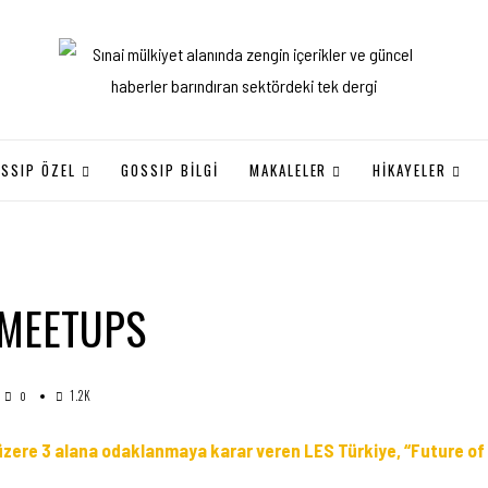
SSIP ÖZEL
GOSSIP BILGI
MAKALELER
HİKAYELER
 MEETUPS
1.2K
0
 üzere 3 alana odaklanmaya karar veren LES Türkiye, “Future of IP