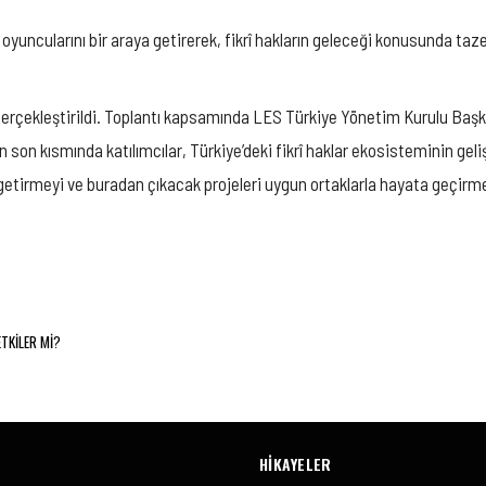
oyuncularını bir araya getirerek, fikrî hakların geleceği konusunda taze f
 gerçekleştirildi. Toplantı kapsamında LES Türkiye Yönetim Kurulu Baş
n son kısmında katılımcılar, Türkiye’deki fikrî haklar ekosisteminin gel
getirmeyi ve buradan çıkacak projeleri uygun ortaklarla hayata geçirmeyi
ETKİLER Mİ?
HİKAYELER