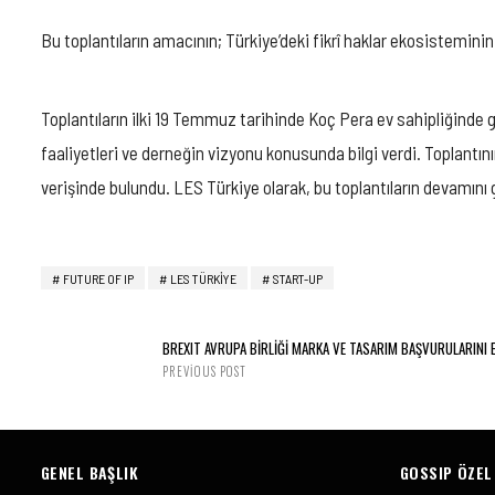
MEETUPS
IÇIN
Bu toplantıların amacının; Türkiye’deki fikrî haklar ekosisteminin 
Toplantıların ilki 19 Temmuz tarihinde Koç Pera ev sahipliğinde
faaliyetleri ve derneğin vizyonu konusunda bilgi verdi. Toplantını
verişinde bulundu. LES Türkiye olarak, bu toplantıların devamını 
FUTURE OF IP
LES TÜRKIYE
START-UP
BREXIT AVRUPA BİRLİĞİ MARKA VE TASARIM BAŞVURULARINI 
PREVIOUS POST
GENEL BAŞLIK
GOSSIP ÖZEL