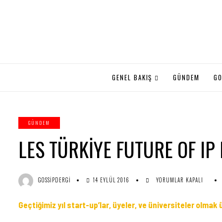
GENEL BAKIŞ
GÜNDEM
GO
GÜNDEM
LES TÜRKİYE FUTURE OF IP
LES
GOSSIPDERGI
14 EYLÜL 2016
YORUMLAR KAPALI
TÜRKİYE
FUTURE
Geçtiğimiz yıl start-up’lar, üyeler, ve üniversiteler olmak
OF
IP