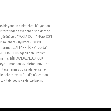
 bir yandan dinlenirken bir yandan
r tarafından tasarlanan son derece
 gibi görünüyor. AYAKTA SALLAMAYA SON
gır sallanarak uyuyacak. ŞİŞME
tasarımda… ALFABETİK Evinize dair
ARP CHAIR Huş ağacından üretilen
lenilmiş. BİR SANDALYEDEN ÇOK
lyeye kumandanızı, telefonunuzu, not
in tasarlanmış bu sandalye, sahayı
 ile dekorasyonu istediğiniz zaman
iz kitabı seçip keyfinize bakın.