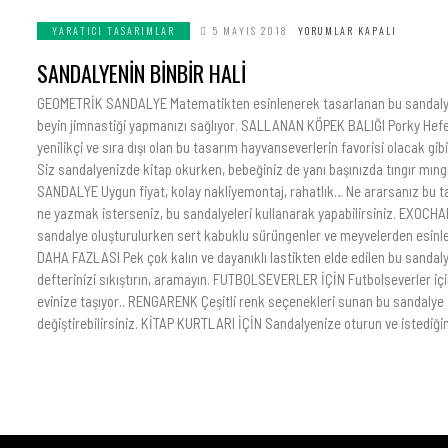
YARATICI TASARIMLAR
5 MAYIS 2018
YORUMLAR KAPALI
SANDALYENİN BİNBİR HALİ
GEOMETRİK SANDALYE Matematikten esinlenerek tasarlanan bu sandalye,
beyin jimnastiği yapmanızı sağlıyor. SALLANAN KÖPEK BALIĞI Porky Hefe
yenilikçi ve sıra dışı olan bu tasarım hayvanseverlerin favorisi olacak
Siz sandalyenizde kitap okurken, bebeğiniz de yanı başınızda tıngır mın
SANDALYE Uygun fiyat, kolay nakliyemontaj, rahatlık… Ne ararsanız bu 
ne yazmak isterseniz, bu sandalyeleri kullanarak yapabilirsiniz. EXOCH
sandalye oluşturulurken sert kabuklu sürüngenler ve meyvelerden esin
DAHA FAZLASI Pek çok kalın ve dayanıklı lastikten elde edilen bu sanda
defterinizi sıkıştırın, aramayın. FUTBOLSEVERLER İÇİN Futbolseverler iç
evinize taşıyor.. RENGARENK Çeşitli renk seçenekleri sunan bu sandalye
değiştirebilirsiniz. KİTAP KURTLARI İÇİN Sandalyenize oturun ve istediğin