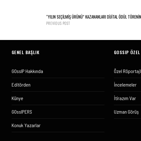
“YILIN SEÇILMIŞ ÜRÜNÜ” KAZANANLARI DIJITAL ÖDÜL TÖRENI
PREVIOUS POST
GENEL BAŞLIK
GOSSIP ÖZEL
GOssIP Hakkında
Özel Röportaj
Editörden
İncelemeler
Künye
İtirazım Var
GOssIPERS
Uzman Görüş
Konuk Yazarlar