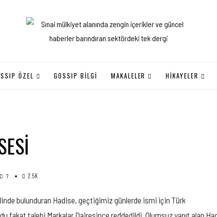
SSIP ÖZEL
GOSSIP BILGI
MAKALELER
HİKAYELER
SESI
2.5K
7
elinde bulunduran Hadise, geçtiğimiz günlerde ismi için Türk
kat talebi Markalar Dairesince reddedildi. Olumsuz yanıt alan Hadise,