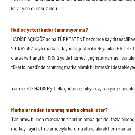
karar yine olumsuz oldu.
Hadise yeteri kadar tanınmıyor mu?
HADİSE AÇIKGÖZ adına TÜRKPATENT nezdinde kayıtlı tescilli ve i
2011/62357 sayılı markası dayanak gösterilerek yapılan HADİSE 
olarak herhangi bir ürünü ya da hizmeti çağrıştırmaması, sunul
tüketici nezdinde tanınmış marka olarak bilinmesini destekley
Yani özetle HADİSE’yi belki çoğumuz biliyoruz, tanıyoruz ancak t
Markalar neden tanınmış marka olmak ister?
Tanınmış, bilinen markaların ticari anlamda getirisi fazla olaca
markayı, ayırt etme amacıyla koruma altına alarak hem markanın