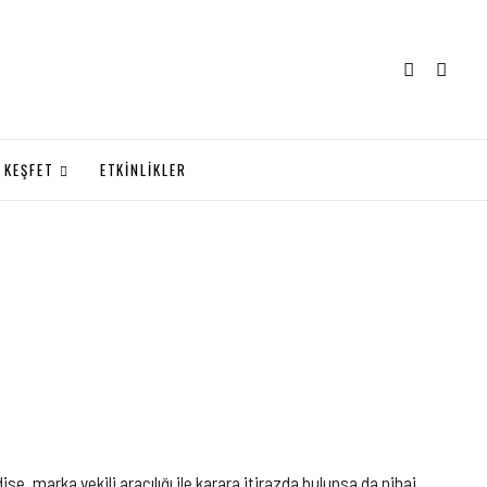
KEŞFET
ETKİNLİKLER
 marka vekili aracılığı ile karara itirazda bulunsa da nihai