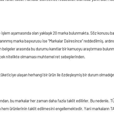
şlem aşamasında olan yaklaşık 20 marka bulunmakta. Söz konusu başvu
tanınmış marka başvurusu ise “Markalar Dairesince” reddedilmiş, ardın
an belgeler arasında bu durumu kanıtlar bir kamuoyu araştırması bulun
ecek nitelikte olmaması muhtemel ret sebeplerinden.
üketiciye ulaşan herhangi bir ürün ile özdeşleşmiş bir durum olmadığın
ğından, bu markalar her zaman daha fazla taklit edilirler. Bu nedenle, 
 hem ürünlerinin taklit edilmesini engellemektedir. Yani markaların 