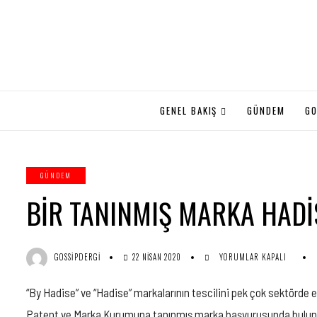
GENEL BAKIŞ
GÜNDEM
GO
GÜNDEM
BIR TANINMIŞ MARKA HADI
BIR
GOSSIPDERGI
22 NISAN 2020
YORUMLAR KAPALI
TANINMIŞ
MARKA
“By Hadise” ve “Hadise” markalarının tescilini pek çok sektörde 
HADISESI
IÇIN
Patent ve Marka Kurumuna tanınmış marka başvurusunda bulundu fa