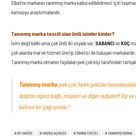
Elbette markanın tanınmış marka kabul edilebilmesi için taşıması
kamuoyu araştırmalarıdır.
Tanınmış marka tescili olan ünlü isimler kimler?
İsim değil belki ama çok ünlü iki soyadı var.
SABANCI
ve
KOÇ
ma
çok alanda mal ve hizmet üretip tüketici ile buluşan markalardır.
Tanınmış marka olmanın faydaları pek çok kişi tarafından tartışılı
Tanınmış marka
pek çok farklı şekilde tanımlanabilec
dağıtım ağına bağlı, müşteri ve diğer subjektif ilgi ve
beliren bir çağrışımdır.”
BY HADİSE
HADİSE AÇIKGÖZ
MARKA TESCILI
TANINMIŞ MARKA