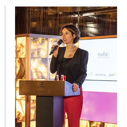
KAZANANLARI
DIJITAL
ÖDÜL
TÖRENINDE
AÇIKLANIYOR
IÇIN