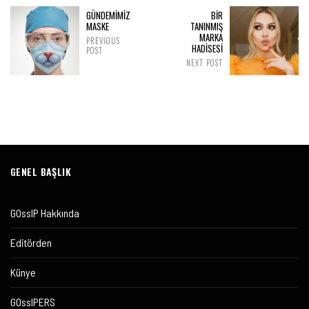
GÜNDEMİMİZ
BIR
MASKE
TANINMIŞ
MARKA
PREVIOUS
HADISESI
POST
NEXT POST
GENEL BAŞLIK
GOssIP Hakkında
Editörden
Künye
GOssIPERS