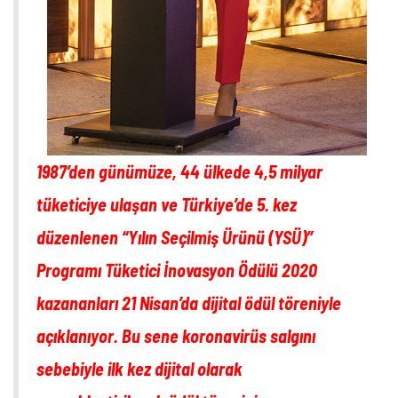
1987’den günümüze, 44 ülkede 4,5 milyar
tüketiciye ulaşan ve Türkiye’de 5. kez
düzenlenen “Yılın Seçilmiş Ürünü (YSÜ)”
Programı Tüketici İnovasyon Ödülü 2020
kazananları 21 Nisan’da dijital ödül töreniyle
açıklanıyor. Bu sene koronavirüs salgını
sebebiyle ilk kez dijital olarak