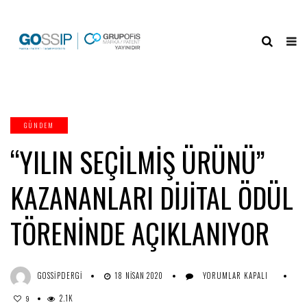
GÜNDEM
“YILIN SEÇILMIŞ ÜRÜNÜ”
KAZANANLARI DIJITAL ÖDÜL
TÖRENINDE AÇIKLANIYOR
“YILIN
GOSSIPDERGI
18 NISAN 2020
YORUMLAR KAPALI
SEÇILMIŞ
2.1K
ÜRÜNÜ”
9