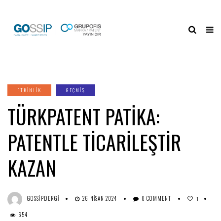
ETKINLIK
GEÇMİŞ
TÜRKPATENT PATİKA:
PATENTLE TİCARİLEŞTİR
KAZAN
GOSSIPDERGI
26 NISAN 2024
0 COMMENT
1
654