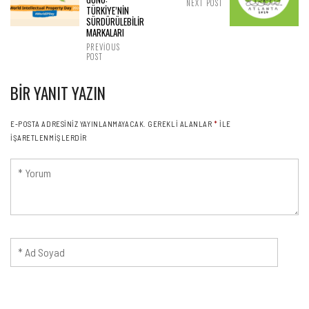
NEXT POST
TÜRKİYE’NİN
SÜRDÜRÜLEBİLİR
MARKALARI
PREVIOUS
POST
BIR YANIT YAZIN
E-POSTA ADRESINIZ YAYINLANMAYACAK.
GEREKLI ALANLAR
*
ILE
IŞARETLENMIŞLERDIR