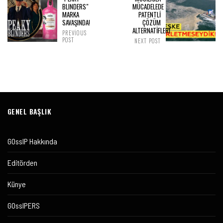
BLINDERS"
MÜCADELEDE
MARKA
PATENTLİ
SAVAŞINDA!
ÇÖZÜM
ALTERNATİFLERİ
PREVIOUS
POST
NEXT POST
GENEL BAŞLIK
GOssIP Hakkında
Editörden
Künye
GOssIPERS