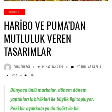
GÜNDEM
HARİBO VE PUMA’DAN
MUTLULUK VEREN
TASARIMLAR
HARİBO
GOSSIPDERGI
14 HAZIRAN 2021
YORUMLAR KAPALI
VE
1.9K
PUMA’DAN
7
MUTLULUK
VEREN
Dünyaca ünlü markalar, dönem dönem
TASARIMLAR
IÇIN
yaptıkları iş birlikleri ile büyük ilgi topluyor.
Peki bir ayakkabı ya da tişört ile bir