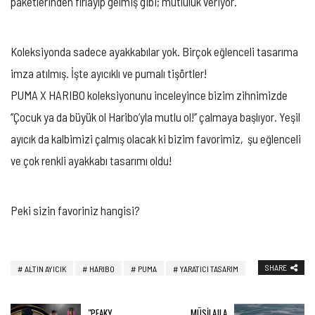
paketlerinden fırlayıp gelmiş gibi; mutluluk veriyor.
Koleksiyonda sadece ayakkabılar yok. Birçok eğlenceli tasarıma
imza atılmış. İşte ayıcıklı ve pumalı tişörtler!
PUMA X HARIBO koleksiyonunu inceleyince bizim zihnimizde
‘’Çocuk ya da büyük ol Haribo’yla mutlu ol!’’ çalmaya başlıyor. Yeşil
ayıcık da kalbimizi çalmış olacak ki bizim favorimiz, şu eğlenceli
ve çok renkli ayakkabı tasarımı oldu!
Peki sizin favoriniz hangisi?
SHARE
ALTIN AYICIK
HARIBO
PUMA
YARATICI TASARIM
"PEAKY
MÜSİLAJLA