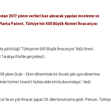
ndan 2017 yılının verileri baz alınarak yapılan inceleme ve
arka Patent, Türkiye’nin 500 Büyük Hizmet İhracatçısı
la yürüttüğü “Türkiye’nin 500 Büyük İhracatçısı” ödül töreni,
 Tarabya Otel’de gerçekleşti.
8 yılının Ocak – Ekim döneminde bir önceki yılın aynı dönemine
sinde hizmet ticareti fazlası elde etmiş durumdayız.” dedi.
racat ile en çok ihracat yapan 29. ülke konumuma geldi. Pekcan, Türkiye o