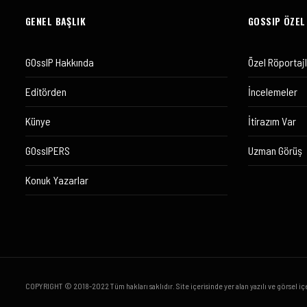
GENEL BAŞLIK
GOSSIP ÖZEL
GOssIP Hakkında
Özel Röportaj
Editörden
İncelemeler
Künye
İtirazım Var
GOssIPERS
Uzman Görüş
Konuk Yazarlar
COPYRIGHT © 2018-2022 Tüm hakları saklıdır. Site içerisinde yer alan yazılı ve görsel iç