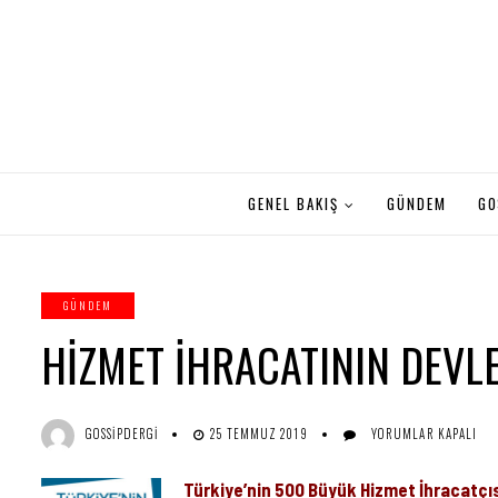
GENEL BAKIŞ
GÜNDEM
GO
GÜNDEM
HİZMET İHRACATININ DEVL
HİZMET
GOSSIPDERGI
25 TEMMUZ 2019
YORUMLAR KAPALI
İHRACATININ
DEVLERİ
Türkiye’nin 500 Büyük Hizmet İhracatçısı
IÇIN