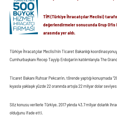
TİM (Türkiye İhracatçılar Meclisi) tarafı
değerlendirmeler sonucunda Grup Ofis M
arasında yer aldı.
Türkiye İhracatçılar Meclisi’nin Ticaret Bakanlığı koordinasyonuy
Cumhurbaşkanı Recep Tayyip Erdoğan’ın katılımlarıyla The Grand
Ticaret Bakanı Ruhsar Pekcan’ın, törende yaptığı konuşmada “201
kıyasla yaklaşık yüzde 22 oranında artışla 22 milyar dolar seviye
Söz konusu verilerle Türkiye, 2017 yılında 43.7 milyar dolarlık ih
olduğunu ifade etti.