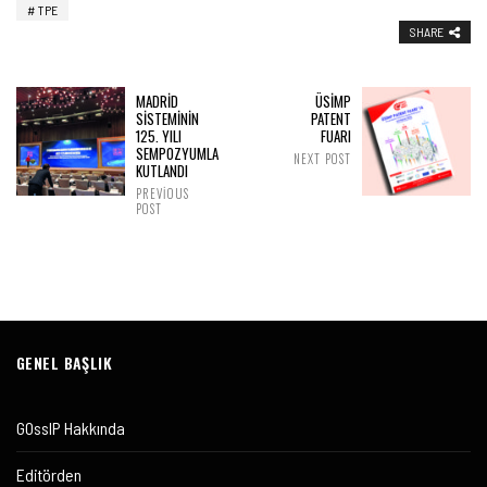
TPE
SHARE
MADRİD
ÜSİMP
SİSTEMİNİN
PATENT
125. YILI
FUARI
SEMPOZYUMLA
NEXT POST
KUTLANDI
PREVIOUS
POST
GENEL BAŞLIK
GOssIP Hakkında
Editörden