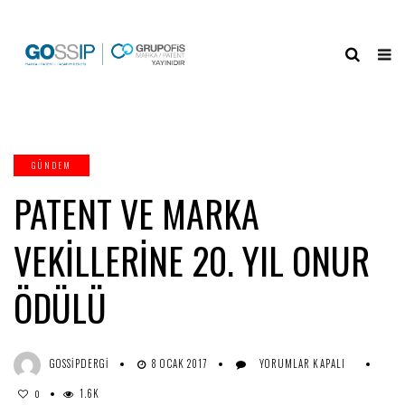
GÜNDEM
PATENT VE MARKA
VEKİLLERİNE 20. YIL ONUR
ÖDÜLÜ
PATENT
GOSSIPDERGI
8 OCAK 2017
YORUMLAR KAPALI
VE
1.6K
MARKA
0