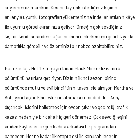
söylememiz mümkün. Sesini duymak istediğiniz kişinin
anılarıyla uyumlu fotoğrafları yüklemeniz halinde, anlatılan hikâye
ile uyumlu görsel ekranınıza geliyor. Örneğin çok sevdiğiniz
kişinin kendi sesinden düğün anılarını dinlerken onu gelinlik ya da
damatlıkla görebilir ve özleminizi bir nebze azaltabilirsiniz.
Bu teknoloji, Netflix’te yayımlanan Black Mirror dizisinin bir
bölümünü hatırlara getiriyor. Dizinin ikinci sezon, birinci
bölümünde mutlu ve evli bir çiftin hikayesi ele alınıyor. Martha ve
Ash, yeni taşındıkları evlerine alışma sürecindedirler. Ash,
dışarıdaki işlerini halletmek için evden çıkar ve geçirdiği trafik
kazası nedeniyle bir daha hiç geri dönemez. Çok sevdiği eşini
aniden kaybeden üzgün kadına arkadaşı bir programdan
bahseder. Her ne kadar ilk etapta eşi ile konuşabileceğini