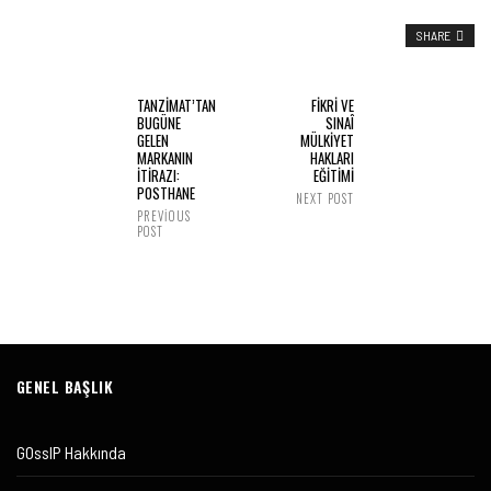
SHARE
TANZİMAT’TAN
FİKRİ VE
BUGÜNE
SINAÎ
GELEN
MÜLKİYET
MARKANIN
HAKLARI
İTİRAZI:
EĞİTİMİ
POSTHANE
NEXT POST
PREVIOUS
POST
GENEL BAŞLIK
GOssIP Hakkında