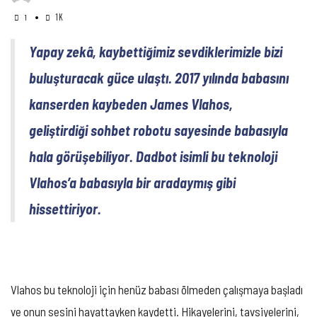
DE
1K
BİZİ
1
GÖRECEK
Mİ?’’
Yapay zekâ, kaybettiğimiz sevdiklerimizle bizi
DEDİRTEN
TEKNOLOJİ
buluşturacak güce ulaştı. 2017 yılında babasını
IÇIN
kanserden kaybeden James Vlahos,
geliştirdiği sohbet robotu sayesinde babasıyla
hala görüşebiliyor. Dadbot isimli bu teknoloji
Vlahos’a babasıyla bir aradaymış gibi
hissettiriyor.
Vlahos bu teknoloji için henüz babası ölmeden çalışmaya başladı
ve onun sesini hayattayken kaydetti. Hikayelerini, tavsiyelerini,