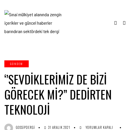
GÜNDEM
‘’SEVDİKLERİMİZ DE BİZİ
GÖRECEK Mİ?’’ DEDİRTEN
TEKNOLOJİ
‘’SEVDİKLERİMİZ
GOSSIPDERGI
31 ARALIK 2021
YORUMLAR KAPALI