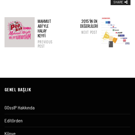
SHARE
MAHMUT
2015’İN EN
ABİ’YLE
DEĞERLİLERİ
HALAY
NEXT POST
KEYFİ
PREVIOUS
POST
GENEL BAŞLIK
GOssIP Hakkında
Editörden
Künye