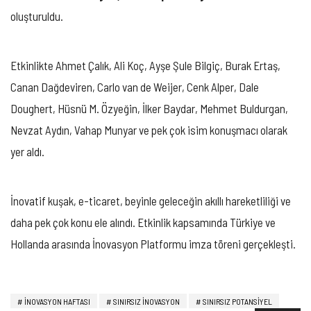
oluşturuldu.
Etkinlikte Ahmet Çalık, Ali Koç, Ayşe Şule Bilgiç, Burak Ertaş,
Canan Dağdeviren, Carlo van de Weijer, Cenk Alper, Dale
Doughert, Hüsnü M. Özyeğin, İlker Baydar, Mehmet Buldurgan,
Nevzat Aydın, Vahap Munyar ve pek çok isim konuşmacı olarak
yer aldı.
İnovatif kuşak, e-ticaret, beyinle geleceğin akıllı hareketliliği ve
daha pek çok konu ele alındı. Etkinlik kapsamında Türkiye ve
Hollanda arasında İnovasyon Platformu imza töreni gerçekleşti.
INOVASYON HAFTASI
SINIRSIZ INOVASYON
SINIRSIZ POTANSIYEL