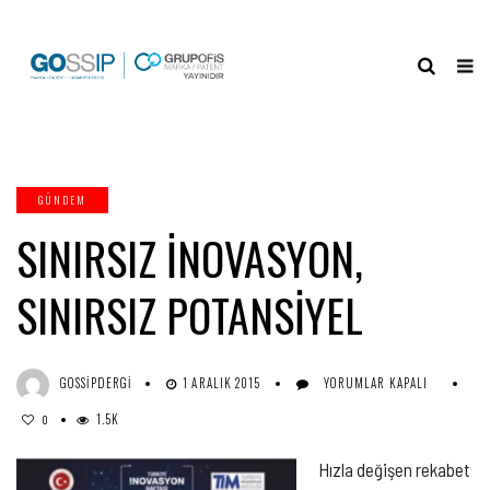
GÜNDEM
SINIRSIZ İNOVASYON,
SINIRSIZ POTANSİYEL
SINIRSIZ
GOSSIPDERGI
1 ARALIK 2015
YORUMLAR KAPALI
İNOVASYON,
1.5K
SINIRSIZ
0
POTANSİYEL
IÇIN
Hızla değişen rekabet