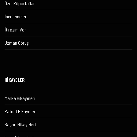
Özel Röportajlar
İncelemeler
İtirazım Var
Uzman Görüş
HİKAYELER
Marka Hikayeleri
Patent Hikayeleri
Başarı Hikayeleri