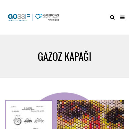
GAZOZ KAPAĞI