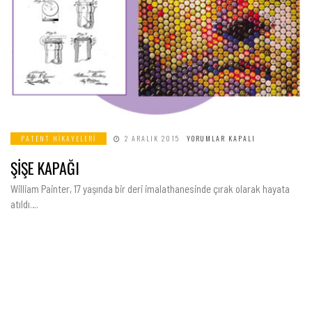
ŞİŞE
PATENT HIKAYELERI
2 ARALIK 2015
YORUMLAR KAPALI
KAPAĞI
IÇIN
ŞİŞE KAPAĞI
William Painter, 17 yaşında bir deri imalathanesinde çırak olarak hayata
atıldı….