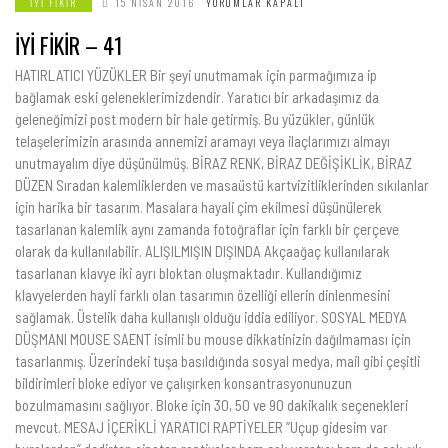
İYI FIKIR
15 NISAN 2016
YORUMLAR KAPALI
İYİ FİKİR – 41
HATIRLATICI YÜZÜKLER Bir şeyi unutmamak için parmağımıza ip
bağlamak eski geleneklerimizdendir. Yaratıcı bir arkadaşımız da
geleneğimizi post modern bir hale getirmiş. Bu yüzükler, günlük
telaşelerimizin arasında annemizi aramayı veya ilaçlarımızı almayı
unutmayalım diye düşünülmüş. BİRAZ RENK, BİRAZ DEĞİŞİKLİK, BİRAZ
DÜZEN Sıradan kalemliklerden ve masaüstü kartvizitliklerinden sıkılanlar
için harika bir tasarım. Masalara hayali çim ekilmesi düşünülerek
tasarlanan kalemlik aynı zamanda fotoğraflar için farklı bir çerçeve
olarak da kullanılabilir. ALIŞILMIŞIN DIŞINDA Akçaağaç kullanılarak
tasarlanan klavye iki ayrı bloktan oluşmaktadır. Kullandığımız
klavyelerden hayli farklı olan tasarımın özelliği ellerin dinlenmesini
sağlamak. Üstelik daha kullanışlı olduğu iddia ediliyor. SOSYAL MEDYA
DÜŞMANI MOUSE SAENT isimli bu mouse dikkatinizin dağılmaması için
tasarlanmış. Üzerindeki tuşa basıldığında sosyal medya, mail gibi çeşitli
bildirimleri bloke ediyor ve çalışırken konsantrasyonunuzun
bozulmamasını sağlıyor. Bloke için 30, 50 ve 90 dakikalık seçenekleri
mevcut. MESAJ İÇERİKLİ YARATICI RAPTİYELER “Uçup gidesim var