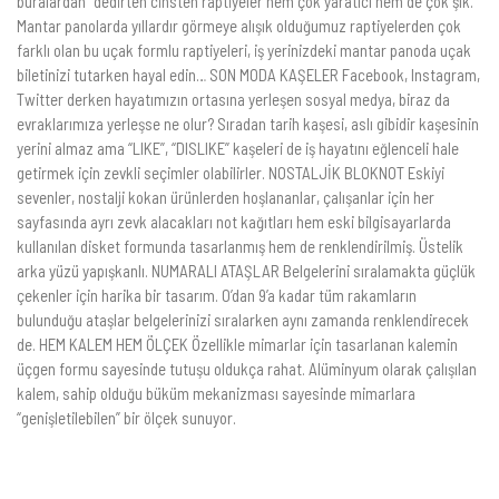
buralardan” dedirten cinsten raptiyeler hem çok yaratıcı hem de çok şık.
Mantar panolarda yıllardır görmeye alışık olduğumuz raptiyelerden çok
farklı olan bu uçak formlu raptiyeleri, iş yerinizdeki mantar panoda uçak
biletinizi tutarken hayal edin… SON MODA KAŞELER Facebook, Instagram,
Twitter derken hayatımızın ortasına yerleşen sosyal medya, biraz da
evraklarımıza yerleşse ne olur? Sıradan tarih kaşesi, aslı gibidir kaşesinin
yerini almaz ama “LIKE”, “DISLIKE” kaşeleri de iş hayatını eğlenceli hale
getirmek için zevkli seçimler olabilirler. NOSTALJİK BLOKNOT Eskiyi
sevenler, nostalji kokan ürünlerden hoşlananlar, çalışanlar için her
sayfasında ayrı zevk alacakları not kağıtları hem eski bilgisayarlarda
kullanılan disket formunda tasarlanmış hem de renklendirilmiş. Üstelik
arka yüzü yapışkanlı. NUMARALI ATAŞLAR Belgelerini sıralamakta güçlük
çekenler için harika bir tasarım. 0’dan 9’a kadar tüm rakamların
bulunduğu ataşlar belgelerinizi sıralarken aynı zamanda renklendirecek
de. HEM KALEM HEM ÖLÇEK Özellikle mimarlar için tasarlanan kalemin
üçgen formu sayesinde tutuşu oldukça rahat. Alüminyum olarak çalışılan
kalem, sahip olduğu büküm mekanizması sayesinde mimarlara
“genişletilebilen” bir ölçek sunuyor.