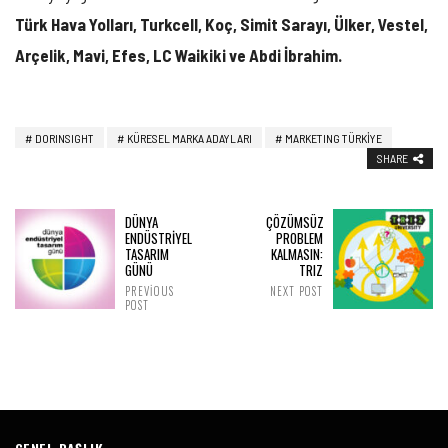
Türk Hava Yolları, Turkcell, Koç, Simit Sarayı, Ülker, Vestel,
Arçelik, Mavi, Efes, LC Waikiki ve Abdi İbrahim.
DORINSIGHT
KÜRESEL MARKA ADAYLARI
MARKETING TÜRKIYE
SHARE
DÜNYA
ÇÖZÜMSÜZ
ENDÜSTRIYEL
PROBLEM
TASARIM
KALMASIN:
GÜNÜ
TRIZ
PREVIOUS
NEXT POST
POST