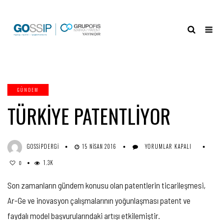
GÜNDEM
TÜRKİYE PATENTLİYOR
TÜRKİYE
GOSSIPDERGI
15 NISAN 2016
YORUMLAR KAPALI
PATENTLİYOR
1.3K
IÇIN
0
Son zamanların gündem konusu olan patentlerin ticarileşmesi,
Ar-Ge ve inovasyon çalışmalarının yoğunlaşması patent ve
faydalı model başvurularındaki artışı etkilemiştir.