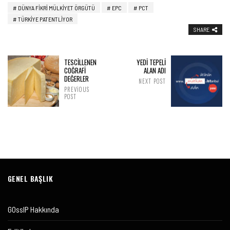
DÜNYA FIKRI MÜLKIYET ÖRGÜTÜ
EPC
PCT
TÜRKIYE PATENTLIYOR
SHARE
TESCİLLENEN
YEDİ TEPELİ
COĞRAFİ
ALAN ADI
DEĞERLER
NEXT POST
PREVIOUS
POST
GENEL BAŞLIK
GOssIP Hakkında