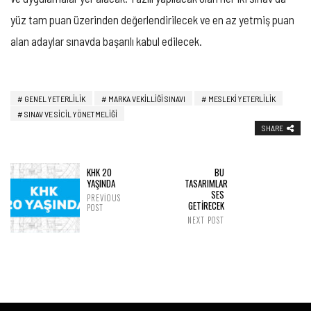
yüz tam puan üzerinden değerlendirilecek ve en az yetmiş puan
alan adaylar sınavda başarılı kabul edilecek.
GENEL YETERLILIK
MARKA VEKILLIĞI SINAVI
MESLEKI YETERLILIK
SINAV VE SICIL YÖNETMELIĞI
SHARE
KHK 20
BU
YAŞINDA
TASARIMLAR
SES
PREVIOUS
GETIRECEK
POST
NEXT POST