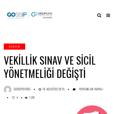
GÜNDEM
VEKILLIK SINAV VE SICIL
YÖNETMELİĞİ DEĞİŞTİ
VEKILLIK
GOSSIPDERGI
16 AĞUSTOS 2015
YORUMLAR KAPALI
SINAV
1.8K
VE
0
SICIL
YÖNETMELİĞİ
DEĞİŞTİ