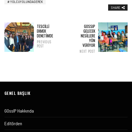
YOLCUYOLUNDAGEREK
SHARE
TESCİLLİ
GOSSIP
EKMEK
GELECEK
DENETİMDE
NESİLLERE
YÖN
PREVIOUS
VERİYOR
POST
NEXT POST
GENEL BAŞLIK
GOssIP Hakkında
Editörden