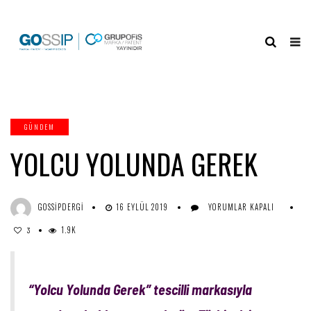
GÜNDEM
YOLCU YOLUNDA GEREK
YOLCU
GOSSIPDERGI
16 EYLÜL 2019
YORUMLAR KAPALI
YOLUNDA
1.9K
GEREK
3
IÇIN
“Yolcu Yolunda Gerek” tescilli markasıyla