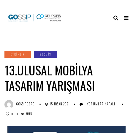
ETKINLIK
GEÇMİŞ
13.ULUSAL MOBİLYA
TASARIM YARIŞMASI
GOSSIPDERGI
15 NISAN 2021
YORUMLAR KAPALI
995
0