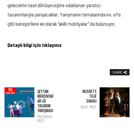
gelecekte nasıl dönüşeceğine odaklanan yaratıcı
tasarımlarıyla yarışacaklar. Yarışmanın temalarında ev, ofis
gibi kategorilere ek olarak ‘’akıllı mobilyalar’’ da bulunuyor.
Detaylı bilgi için tıklayınız
SHARE
ŞEYTAN
NUSRET'E
MERDİVENİ
TELİF
AR-GE
DAVASI
TASARIM
NEXT POST
YARIŞMASI
PREVIOUS
POST