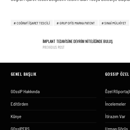
COĞRAFI IŞARET TESCILI
GRUP OFIS MARKA PATENT
SINAİ MÜLKİYET
İMPLANT TEDAVİSİNE DEVRİM NİTELİĞİNDE BULUŞ
PREVIOUS POST
GENEL BAŞLIK
GOSSIP ÖZEL
GOssIP Hakkında
Özel Röportaj
Editörden
İncelemeler
Künye
İtirazım Var
GOssIPERS
Uzman Görüş