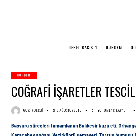
GENEL BAKIŞ
GÜNDEM
GO
GÜNDEM
COĞRAFİ İŞARETLER TESCİ
COĞRAFİ
GOSSIPDERGI
5 AĞUSTOS 2018
YORUMLAR KAPALI
İŞARETLER
TESCİLE
Başvuru süreçleri tamamlanan Balıkesir kuzu eti, Orhangazi 
KAVUŞTU
IÇIN
Karacabey soğanı, Vezirköprü semaveri, Tarsus humusu, Bol