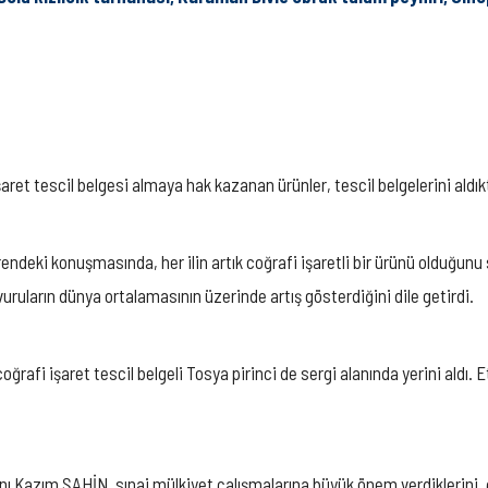
 tescil belgesi almaya hak kazanan ürünler, tescil belgelerini aldıkta
rendeki konuşmasında, her ilin artık coğrafi işaretli bir ürünü olduğ
vuruların dünya ortalamasının üzerinde artış gösterdiğini dile getirdi.
afi işaret tescil belgeli Tosya pirinci de sergi alanında yerini aldı. E
nı Kazım ŞAHİN, sınai mülkiyet çalışmalarına büyük önem verdiklerini,