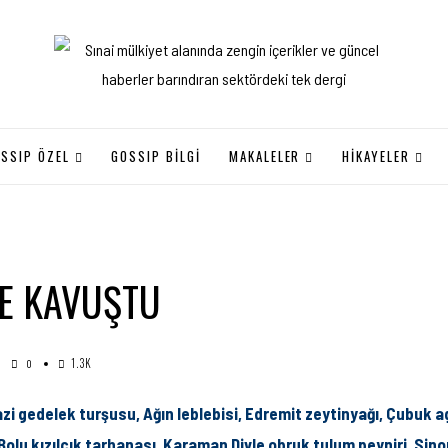
SSIP ÖZEL
GOSSIP BILGI
MAKALELER
HİKAYELER
LE KAVUŞTU
1.3K
0
gedelek turşusu, Ağın leblebisi, Edremit zeytinyağı, Çubuk agat 
u kızılcık tarhanası, Karaman Divle obruk tulum peyniri, Sinop 