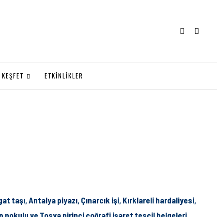
KEŞFET
ETKİNLİKLER
taşı, Antalya piyazı, Çınarcık işi, Kırklareli hardaliyesi,
nokulu ve Tosya pirinci coğrafi işaret tescil belgeleri