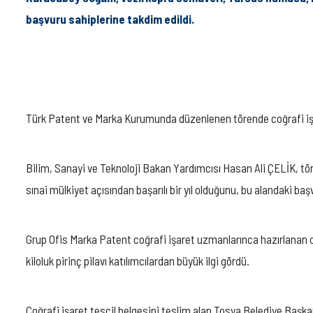
başvuru sahiplerine takdim edildi.
Türk Patent ve Marka Kurumunda düzenlenen törende coğrafi işaret
Bilim, Sanayi ve Teknoloji Bakan Yardımcısı Hasan Ali ÇELİK, tö
sınai mülkiyet açısından başarılı bir yıl olduğunu, bu alandaki baş
Grup Ofis Marka Patent coğrafi işaret uzmanlarınca hazırlanan coğr
kiloluk pirinç pilavı katılımcılardan büyük ilgi gördü.
Coğrafi işaret tescil belgesini teslim alan Tosya Belediye Başka