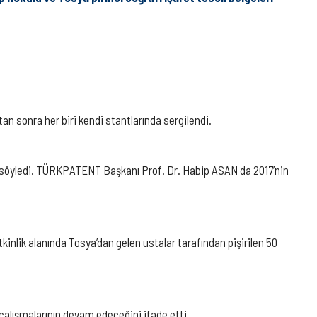
n sonra her biri kendi stantlarında sergilendi.
unu söyledi. TÜRKPATENT Başkanı Prof. Dr. Habip ASAN da 2017’nin
tkinlik alanında Tosya’dan gelen ustalar tarafından pişirilen 50
 çalışmalarının devam edeceğini ifade etti