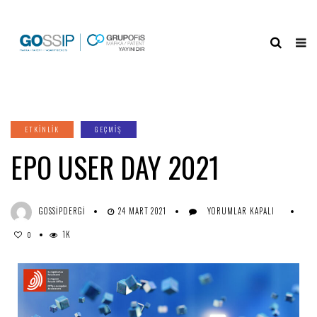
ETKINLIK
GEÇMİŞ
EPO USER DAY 2021
GOSSIPDERGI
24 MART 2021
YORUMLAR KAPALI
1K
0