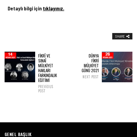
Detaylı bilgi için
tıklayınız.
SHARE
FİKRÎ VE
DÜNYA
SINAÎ
FİKRİ
MÜLKİYET
MÜLKİYET
HAKLARI
GÜNÜ 2021
FARKINDALIK
NEXT POST
EĞİTİMİ
PREVIOUS
POST
GENEL BAŞLIK