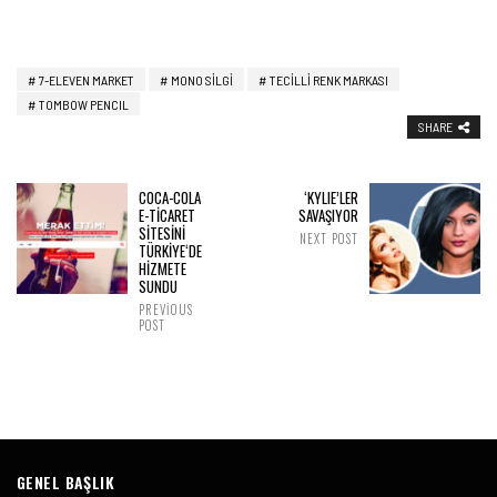
7-ELEVEN MARKET
MONO SILGI
TECILLI RENK MARKASI
TOMBOW PENCIL
SHARE
COCA-COLA
‘KYLIE’LER
E-TİCARET
SAVAŞIYOR
SİTESİNİ
NEXT POST
TÜRKİYE‘DE
HİZMETE
SUNDU
PREVIOUS
POST
GENEL BAŞLIK