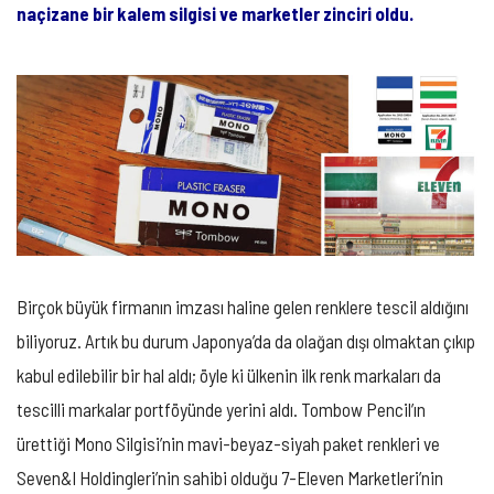
naçizane bir kalem silgisi ve marketler zinciri oldu.
IÇIN
Birçok büyük firmanın imzası haline gelen renklere tescil aldığını
biliyoruz. Artık bu durum Japonya’da da olağan dışı olmaktan çıkıp
kabul edilebilir bir hal aldı; öyle ki ülkenin ilk renk markaları da
tescilli markalar portföyünde yerini aldı. Tombow Pencil’ın
ürettiği Mono Silgisi’nin mavi-beyaz-siyah paket renkleri ve
Seven&I Holdingleri’nin sahibi olduğu 7-Eleven Marketleri’nin