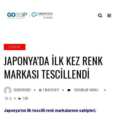
GÜNDEM
JAPONYA’DA İLK KEZ RENK
MARKASI TESCİLLENDİ
JAPONYA’DA
GOSSIPDERGI
7 MAYIS 2017
YORUMLAR KAPALI
İLK
1.8K
KEZ
0
RENK
MARKASI
Japonya’nın ilk tescilli renk markalarının sahipleri,
TESCİLLENDİ