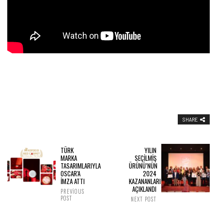
SHARE
TÜRK
YILIN
MARKA
SEÇILMIŞ
TASARIMLARIYLA
ÜRÜNÜ’NÜN
OSCAR'A
2024
İMZA ATTI
KAZANANLARI
AÇIKLANDI
PREVIOUS
POST
NEXT POST