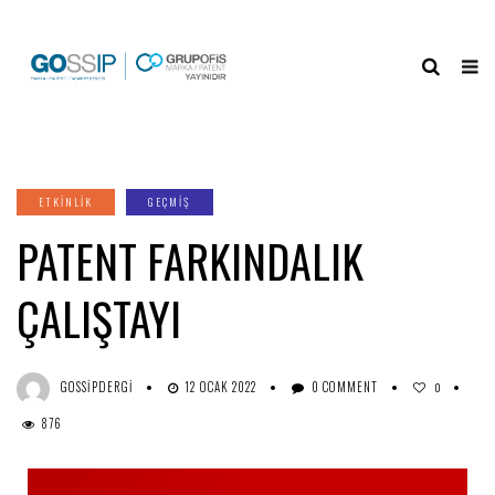
ETKINLIK
GEÇMİŞ
PATENT FARKINDALIK
ÇALIŞTAYI
GOSSIPDERGI
12 OCAK 2022
0 COMMENT
0
876