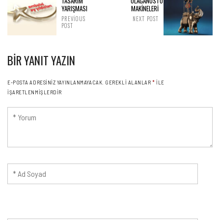
TASARIM
OLAĞANÜSTÜ
YARIŞMASI
MAKİNELERİ
PREVIOUS
NEXT POST
POST
BIR YANIT YAZIN
E-POSTA ADRESINIZ YAYINLANMAYACAK.
GEREKLI ALANLAR
*
ILE
IŞARETLENMIŞLERDIR