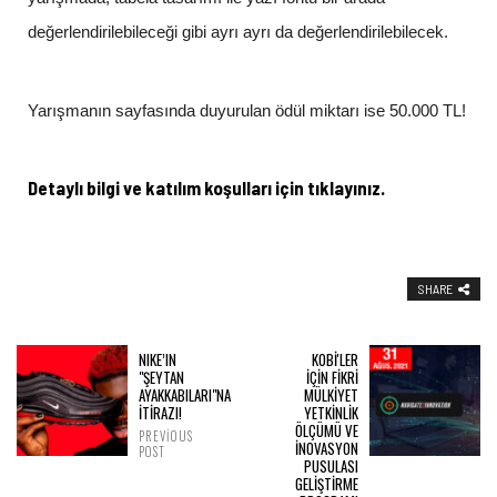
değerlendirilebileceği gibi ayrı ayrı da değerlendirilebilecek.
Yarışmanın sayfasında duyurulan ödül miktarı ise 50.000 TL!
Detaylı bilgi ve katılım koşulları için tıklayınız.
SHARE
NIKE’IN
KOBİ'LER
"ŞEYTAN
İÇIN FIKRI
AYAKKABILARI"NA
MÜLKIYET
İTİRAZI!
YETKINLIK
ÖLÇÜMÜ VE
PREVIOUS
İNOVASYON
POST
PUSULASI
GELIŞTIRME