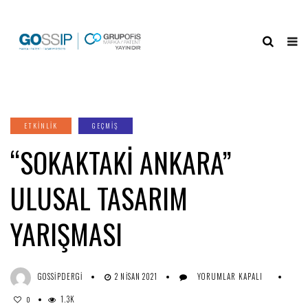
ETKINLIK
GEÇMİŞ
“SOKAKTAKİ ANKARA”
ULUSAL TASARIM
YARIŞMASI
GOSSIPDERGI
2 NISAN 2021
YORUMLAR KAPALI
1.3K
0