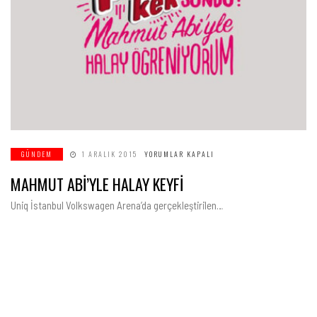
MAHMUT
GÜNDEM
1 ARALIK 2015
YORUMLAR KAPALI
ABİ’YLE
HALAY
MAHMUT ABİ’YLE HALAY KEYFİ
KEYFİ
IÇIN
Uniq İstanbul Volkswagen Arena’da gerçekleştirilen…