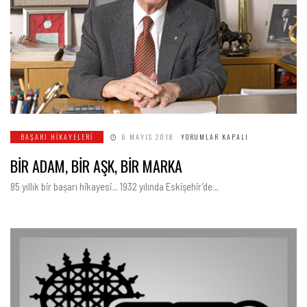
BİR
BAŞARI HIKAYELERI
6 MAYIS 2018
YORUMLAR KAPALI
ADAM,
BİR
BİR ADAM, BİR AŞK, BİR MARKA
AŞK,
BİR
MARKA
85 yıllık bir başarı hikayesi… 1932 yılında Eskişehir’de…
IÇIN