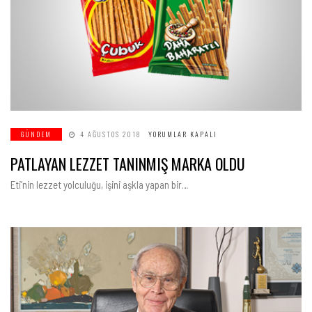
PATLAYAN
GÜNDEM
4 AĞUSTOS 2018
YORUMLAR KAPALI
LEZZET
TANINMIŞ
PATLAYAN LEZZET TANINMIŞ MARKA OLDU
MARKA
OLDU
IÇIN
Eti’nin lezzet yolculuğu, işini aşkla yapan bir…