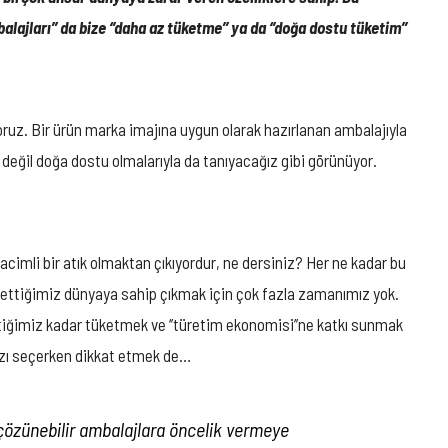
ajları’’ da bize ‘’daha az tüketme’’ ya da ‘’doğa dostu tüketim’’
ıyoruz. Bir ürün marka imajına uygun olarak hazırlanan ambalajıyla
e değil doğa dostu olmalarıyla da tanıyacağız gibi görünüyor.
acimli bir atık olmaktan çıkıyordur, ne dersiniz? Her ne kadar bu
a kirlettiğimiz dünyaya sahip çıkmak için çok fazla zamanımız yok.
ettiğimiz kadar tüketmek ve ‘’türetim ekonomisi’’ne katkı sunmak
mızı seçerken dikkat etmek de…
 çözünebilir ambalajlara öncelik vermeye