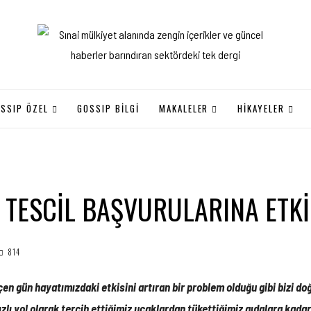
SSIP ÖZEL
GOSSIP BILGI
MAKALELER
HİKAYELER
’’ TESCİL BAŞVURULARINA ETK
814
eçen gün hayatımızdaki etkisini artıran bir problem olduğu gibi bizi d
ızlı yol olarak tercih ettiğimiz uçaklardan tükettiğimiz gıdalara kada