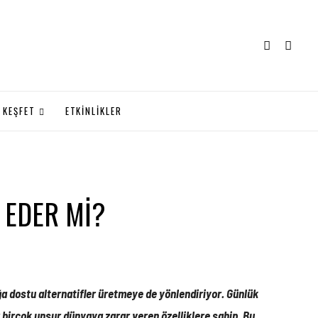
KEŞFET
ETKİNLİKLER
İ EDER Mİ?
oğa dostu alternatifler üretmeye de yönlendiriyor. Günlük
r birçok unsur dünyaya zarar veren özelliklere sahip. Bu