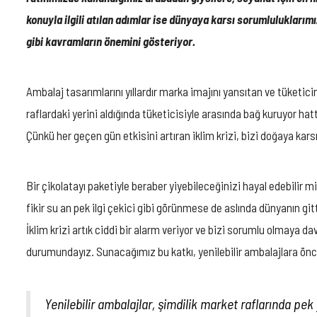
konuyla ilgili atılan adımlar ise dünyaya karsı sorumluluklarımız
gibi kavramların önemini gösteriyor.
Ambalaj tasarımlarını yıllardır marka imajını yansıtan ve tüketici
raflardaki yerini aldığında tüketicisiyle arasında bağ kuruyor hat
Çünkü her geçen gün etkisini artıran iklim krizi, bizi doğaya kar
Bir çikolatayı paketiyle beraber yiyebileceğinizi hayal edebilir 
fikir su an pek ilgi çekici gibi görünmese de aslında dünyanın gitt
İklim krizi artık ciddi bir alarm veriyor ve bizi sorumlu olmaya
durumundayız. Sunacağımız bu katkı, yenilebilir ambalajlara önc
Yenilebilir ambalajlar, şimdilik market raflarında p