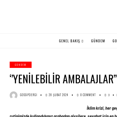
GENEL BAKIŞ
GÜNDEM
GO
GÜNDEM
‘’YENİLEBİLİR AMBALAJLAR
GOSSIPDERGI
28 ŞUBAT 2024
0 COMMENT
3
İklim krizi, her g
rutinimizde kullandığımız arabadan giysilere, seyahat için en h