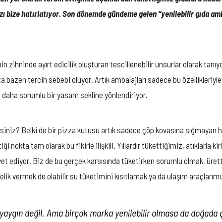
ı bize hatırlatıyor. Son dönemde gündeme gelen ‘’yenilebilir gıda ambal
nin zihninde ayırt edicilik oluşturan tescillenebilir unsurlar olarak tan
ta bazen tercih sebebi oluyor. Artık ambalajları sadece bu özellikleriyl
sı daha sorumlu bir yasam sekline yönlendiriyor.
misiniz? Belki de bir pizza kutusu artık sadece çöp kovasına sığmayan h
iği nokta tam olarak bu fikirle ilişkili. Yıllardır tükettiğimiz, atıklarl
 davet ediyor. Biz de bu gerçek karsısında tüketirken sorumlu olmak, ür
elik vermek de olabilir su tüketimini kısıtlamak ya da ulaşım araçları
ek yaygın değil. Ama birçok marka yenilebilir olmasa da doğada