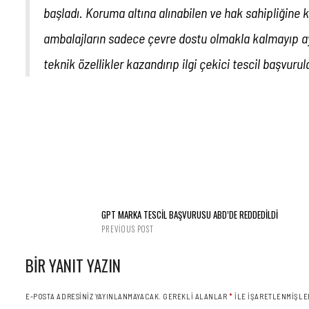
başladı. Koruma altına alınabilen ve hak sahipliğine k
ambalajların sadece çevre dostu olmakla kalmayıp ay
teknik özellikler kazandırıp ilgi çekici tescil başvurula
GPT MARKA TESCİL BAŞVURUSU ABD’DE REDDEDİLDİ
PREVIOUS POST
BIR YANIT YAZIN
E-POSTA ADRESINIZ YAYINLANMAYACAK.
GEREKLI ALANLAR
*
ILE IŞARETLENMIŞLE