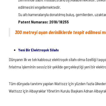
edilmesini engellemektedir.
Su altı kameralarıyla donatılmış buluş, gemilerden, uzakta
Patent Numarası: 2018/18255
300 metreyi aşan derinliklerde tespit edilmesi
Yeni Bir Elektroşok Silahı
Dünyanın ilk ve tek kablosuz elektroşok silahı olma özelliği taş
fırlatma işleminin sessiz bir şekilde gerçekleştiği yeni bir elek
Tüm dünyada tanıtımı yapılan Wattozz için yüzden fazla ülkeden t
Wattozz için Albayraklar Yönetim Kurulu Başkanı Adnan Albayrak