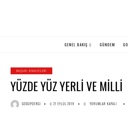
GENEL BAKIŞ
GÜNDEM
GO
BAŞARI HIKAYELERI
YÜZDE YÜZ YERLİ VE MİLLİ
YÜZDE
GOSSIPDERGI
21 EYLÜL 2019
YORUMLAR KAPALI
YÜZ
YERLİ
VE
MİLLİ