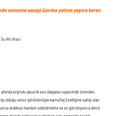
lında savunma sanayi üzerine yatırım yapma kararı
Su Altı Aracı
 altında kriptolu akustik ses dalgaları sayesinde istenilen
sahip olduğu vatoz görünümüyle kamuflaj özelliğine sahip olan
boyunca aralıksız hareket edebilmekte ve on gün boyunca deniz
larının dışında kalmasını sağlarken aynı zamanda tespit