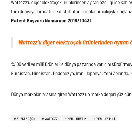
Wattozz’u diğer elektroşok ürünlerinden ayıran özelliği ise kabl
tüm dünyaya ihracatı ise distribütör firmalar aracılığıyla sağlan
Patent Başvuru Numarası: 2018/10431
Wattozz’u diğer elektroşok ürünlerinden ayıran öz
%100 yerli ve milli ürünler ile dünya pazarında varlığını sürdürm
Gürcistan, Hindistan, Endonezya, İran, Japonya, Yeni Zelanda, K
Dünya markaları arasına giren Wattozz’un marka değeri yüz günd
ELEKTROŞOK
WATTOZZ
YERLI ÜRETIM
YERLI VE MILI