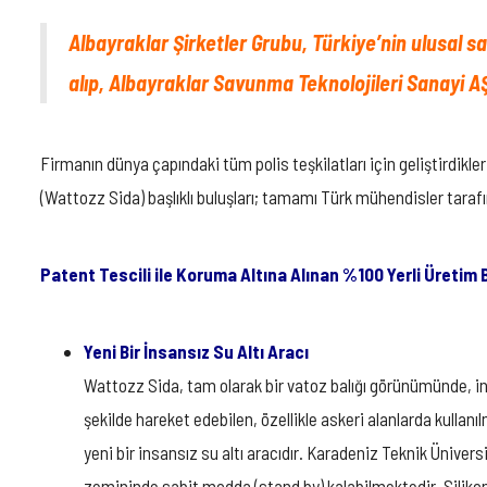
IÇIN
Albayraklar Şirketler Grubu, Türkiye’nin ulusal
alıp, Albayraklar Savunma Teknolojileri Sanayi A
Firmanın dünya çapındaki tüm polis teşkilatları için geliştirdikl
(Wattozz Sida) başlıklı buluşları; tamamı Türk mühendisler tarafı
Patent Tescili ile Koruma Altına Alınan %100 Yerli Üretim 
Yeni Bir İnsansız Su Altı Aracı
Wattozz Sida, tam olarak bir vatoz balığı görünümünde, insa
şekilde hareket edebilen, özellikle askeri alanlarda kulla
yeni bir insansız su altı aracıdır. Karadeniz Teknik Ünive
zemininde sabit modda (stand by) kalabilmektedir. Silikon