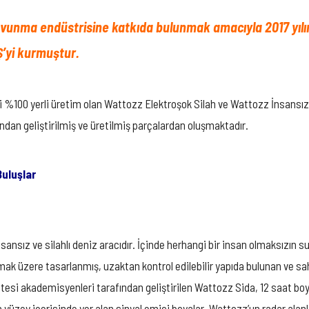
 savunma endüstrisine katkıda bulunmak amacıyla 2017 yı
Ş’yi kurmuştur.
eri %100 yerli üretim olan Wattozz Elektroşok Silah ve Wattozz İnsansız 
ndan geliştirilmiş ve üretilmiş parçalardan oluşmaktadır.
Buluşlar
nsız ve silahlı deniz aracıdır. İçinde herhangi bir insan olmaksızın su
nılmak üzere tasarlanmış, uzaktan kontrol edilebilir yapıda bulunan ve 
rsitesi akademisyenleri tarafından geliştirilen Wattozz Sida, 12 saat 
 yüzey içerisinde yer alan sinyal emici boyalar, Wattozz’un radar alan