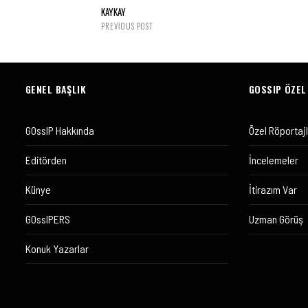
KAYKAY
PREVIOUS POST
GENEL BAŞLIK
GOSSIP ÖZEL
GOssIP Hakkında
Özel Röportaj
Editörden
İncelemeler
Künye
İtirazım Var
GOssIPERS
Uzman Görüş
Konuk Yazarlar