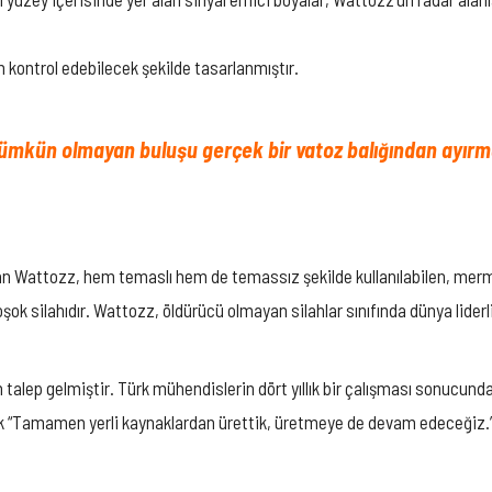
n kontrol edebilecek şekilde tasarlanmıştır.
 mümkün olmayan buluşu gerçek bir vatoz balığından ayır
ıyan Wattozz, hem temaslı hem de temassız şekilde kullanılabilen, mermi
troşok silahıdır. Wattozz, öldürücü olmayan silahlar sınıfında dünya lid
alep gelmiştir. Türk mühendislerin dört yıllık bir çalışması sonucund
 “Tamamen yerli kaynaklardan ürettik, üretmeye de devam edeceğiz.” i