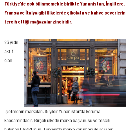
Türkiye’de çok bilinmemekle birlikte Yunanistan, İngiltere,
Fransa ve İtalya gibi ülkelerde çikolata ve kahve severlerin
tercih ettiği mağazalar zinciridir.
23 yıldır
aktif
olan
işletmenin markaları, 15 yıldır Yunanistan’da koruma
kapsamındadır. Birçok ülkede marka başvurusu ve tescili
bulunan CARPO’nun, Türkiye’de marka koruması ile ilgili bir