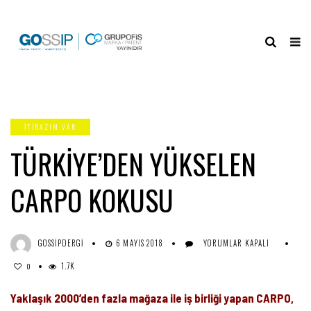
ITIRAZIM VAR
TÜRKİYE’DEN YÜKSELEN
CARPO KOKUSU
TÜRKİYE’DEN
GOSSIPDERGI
6 MAYIS 2018
YORUMLAR KAPALI
YÜKSELEN
1.7K
CARPO
0
KOKUSU
IÇIN
Yaklaşık 2000’den fazla mağaza ile iş birliği yapan CARPO,