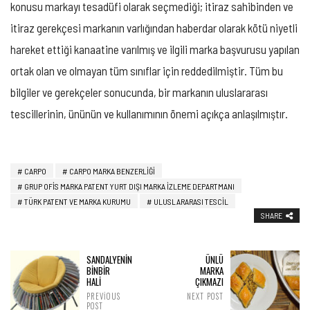
konusu markayı tesadüfi olarak seçmediği; itiraz sahibinden ve
itiraz gerekçesi markanın varlığından haberdar olarak kötü niyetli
hareket ettiği kanaatine varılmış ve ilgili marka başvurusu yapılan
ortak olan ve olmayan tüm sınıflar için reddedilmiştir. Tüm bu
bilgiler ve gerekçeler sonucunda, bir markanın uluslararası
tescillerinin, ününün ve kullanımının önemi açıkça anlaşılmıştır.
CARPO
CARPO MARKA BENZERLIĞI
GRUP OFIS MARKA PATENT YURT DIŞI MARKA IZLEME DEPARTMANI
TÜRK PATENT VE MARKA KURUMU
ULUSLARARASI TESCIL
SHARE
SANDALYENİN
ÜNLÜ
BİNBİR
MARKA
HALİ
ÇIKMAZI
PREVIOUS
NEXT POST
POST