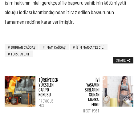
isim hakkının ihlali gerekçesi ile başvuru sahibinin kötü niyetli
olduğu iddiası kanıtlandığından itiraz edilen başvurunun
tamamen reddine karar verilmiştir.
BURHAN ÇAĞDAŞ
IMAM ÇAĞDAŞ
ISIM MARKA TESCILI
TÜRKPATENT
SHARE
TÜRKİYE’DEN
İYİ
YÜKSELEN
YAŞAMIN
CARPO
SIRLARINI
KOKUSU
SUNAN
MARKA:
PREVIOUS
EBRU
POST
NEXT POST