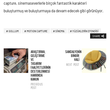
capture, sinemaseverlerle birçok fantastik karakteri
buluşturmuş ve buluşturmaya da devam edecek gibi görünüyor.
GOLLUM
MOTION CAPTURE
SINEMA
YÜZÜKLERIN EFENDISI
SHARE
ARAŞTIRMA,
SANDALYENİN
GELİŞTİRME
BİNBİR
VE
HALİ
TASARIM
NEXT POST
FAALİYETLERİNİN
DESTEKLENMESİ
HAKKINDA
KANUN
PREVIOUS
POST