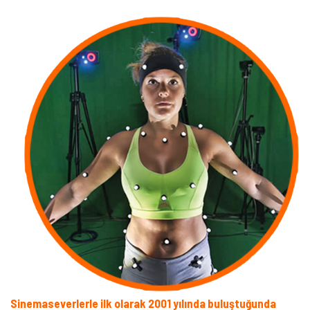
BAŞLAYAN
MOTION
CAPTURE
TEKNOLOJİSİ
IÇIN
Sinemaseverlerle ilk olarak 2001 yılında buluştuğunda