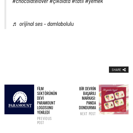
#chocolatelover
#çikolata
#tatlı
#yemek
♬ orijinal ses – damlabolulu
SHARE
FİLM
BİR DEVRİN
SEKTÖRÜNÜN
BAŞARILI
DEVİ
MARKASI:
PARAMOUNT
PANDA
LOGOSUNU
DONDURMA
YENİLEDİ
NEXT POST
PREVIOUS
POST