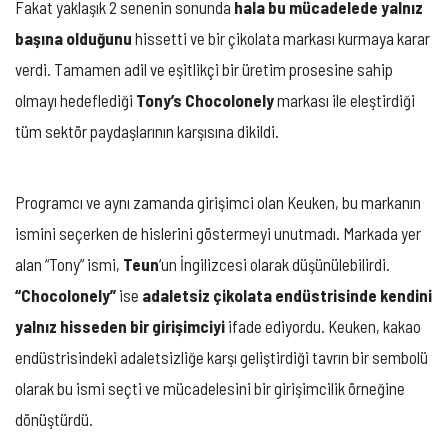
Fakat yaklaşık 2 senenin sonunda
hala bu mücadelede yalnız
başına olduğunu
hissetti ve bir çikolata markası kurmaya karar
verdi. Tamamen adil ve eşitlikçi bir üretim prosesine sahip
olmayı hedeflediği
Tony’s Chocolonely
markası ile eleştirdiği
tüm sektör paydaşlarının karşısına dikildi.
Programcı ve aynı zamanda girişimci olan Keuken, bu markanın
ismini seçerken de hislerini göstermeyi unutmadı. Markada yer
alan “Tony” ismi,
Teun
‘un İngilizcesi olarak düşünülebilirdi.
“Chocolonely”
ise
adaletsiz çikolata endüstrisinde kendini
yalnız hisseden bir girişimciyi
ifade ediyordu. Keuken, kakao
endüstrisindeki adaletsizliğe karşı geliştirdiği tavrın bir sembolü
olarak bu ismi seçti ve mücadelesini bir girişimcilik örneğine
dönüştürdü.