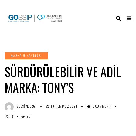
MARKA HIKAYELERI
SÜRDÜRÜLEBILIR VE ADIL
MARKA: TONY’S
GOSSIPDERGI
19 TEMMUZ 2024
0 COMMENT
2K
3