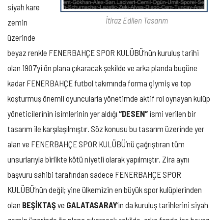
siyah kare
İtiraz Edilen Tasarım
zemin
üzerinde
beyaz renkle FENERBAHÇE SPOR KULÜBÜ’nün kuruluş tarihi
olan 1907’yi ön plana çıkaracak şekilde ve arka planda bugüne
kadar FENERBAHÇE futbol takımında forma giymiş ve top
koşturmuş önemli oyuncularla yönetimde aktif rol oynayan kulüp
yöneticilerinin isimlerinin yer aldığı
“DESEN”
ismi verilen bir
tasarım ile karşılaşılmıştır. Söz konusu bu tasarım üzerinde yer
alan ve FENERBAHÇE SPOR KULÜBÜ’nü çağrıştıran tüm
unsurlarıyla birlikte kötü niyetli olarak yapılmıştır. Zira aynı
başvuru sahibi tarafından sadece FENERBAHÇE SPOR
KULÜBÜ’nün değil; yine ülkemizin en büyük spor kulüplerinden
olan
BEŞİKTAŞ
ve
GALATASARAY
’ın da kuruluş tarihlerini siyah
zemin üzerinde ön plana çıkaracak şekilde, arka fonda ise beyaz