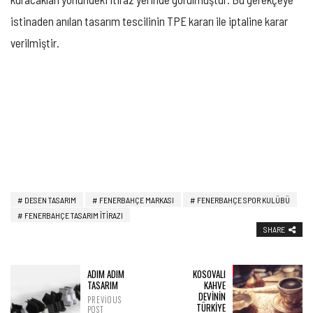
istinaden anılan tasarım tescilinin TPE kararı ile iptaline karar
verilmiştir.
DESEN TASARIM
FENERBAHÇE MARKASI
FENERBAHÇE SPOR KULÜBÜ
FENERBAHÇE TASARIM ITIRAZI
SHARE
ADIM ADIM
KOSOVALI
TASARIM
KAHVE
DEVİNİN
PREVIOUS
TÜRKİYE
POST