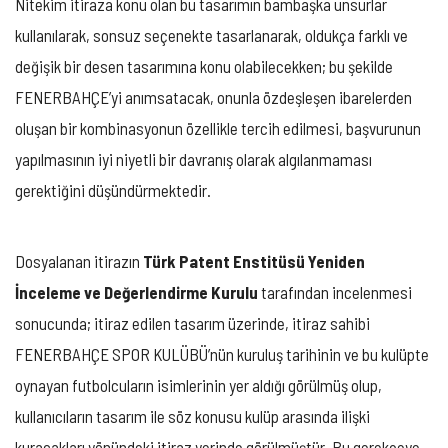
Nitekim itiraza konu olan bu tasarımın bambaşka unsurlar
kullanılarak, sonsuz seçenekte tasarlanarak, oldukça farklı ve
değişik bir desen tasarımına konu olabilecekken; bu şekilde
FENERBAHÇE’yi anımsatacak, onunla özdeşleşen ibarelerden
oluşan bir kombinasyonun özellikle tercih edilmesi, başvurunun
yapılmasının iyi niyetli bir davranış olarak algılanmaması
gerektiğini düşündürmektedir.
Dosyalanan itirazın
Türk Patent Enstitüsü Yeniden
İnceleme ve Değerlendirme Kurulu
tarafından incelenmesi
sonucunda; itiraz edilen tasarım üzerinde, itiraz sahibi
FENERBAHÇE SPOR KULÜBÜ’nün kuruluş tarihinin ve bu kulüpte
oynayan futbolcuların isimlerinin yer aldığı görülmüş olup,
kullanıcıların tasarım ile söz konusu kulüp arasında ilişki
kuracakları yönündeki itiraz yerinde görülmüştür. Bu gerekçeye