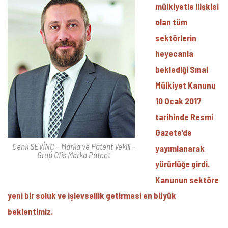
mülkiyetle ilişkisi
olan tüm
sektörlerin
heyecanla
beklediği Sınai
Mülkiyet Kanunu
10 Ocak 2017
tarihinde Resmi
Gazete’de
Cenk SEVİNÇ – Marka ve Patent Vekili –
yayımlanarak
Grup Ofis Marka Patent
yürürlüğe girdi.
Kanunun sektöre
yeni bir soluk ve işlevsellik getirmesi en büyük
beklentimiz.