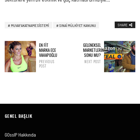
SHARE
MUVAFAKATNAME SISTEMI
SINAİ MÜLKİYET KANUNU
EN FİT
GELENEKSEL
MARKA ECE
MARKETLERİN
VAHAPOĞLU
SONU MU?
PREVIOUS
NEXT POST
POST
GENEL BAŞLIK
GOssIP Hakkında