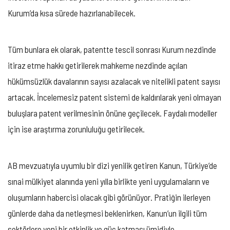
Kurum’da kısa sürede hazırlanabilecek.
Tüm bunlara ek olarak, patentte tescil sonrası Kurum nezdinde
itiraz etme hakkı getirilerek mahkeme nezdinde açılan
hükümsüzlük davalarının sayısı azalacak ve nitelikli patent sayısı
artacak. İncelemesiz patent sistemi de kaldırılarak yeni olmayan
buluşlara patent verilmesinin önüne geçilecek. Faydalı modeller
için ise araştırma zorunluluğu getirilecek.
AB mevzuatıyla uyumlu bir dizi yenilik getiren Kanun, Türkiye’de
sınai mülkiyet alanında yeni yılla birlikte yeni uygulamaların ve
oluşumların habercisi olacak gibi görünüyor. Pratiğin ilerleyen
günlerde daha da netleşmesi beklenirken, Kanun’un ilgili tüm
sektörlere yeni bir etkinlik ve güç katması ümidiyle…