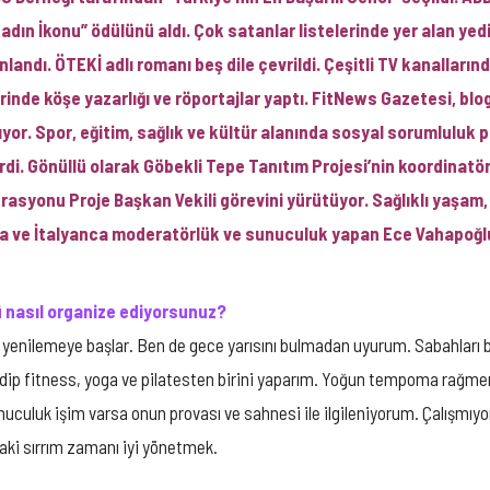
Kadın İkonu” ödülünü aldı. Çok satanlar listelerinde yer alan yedi
ınlandı. ÖTEKİ adlı romanı beş dile çevrildi. Çeşitli TV kanalla
erinde köşe yazarlığı ve röportajlar yaptı. FitNews Gazetesi, 
yor. Spor, eğitim, sağlık ve kültür alanında sosyal sorumluluk pr
di. Gönüllü olarak Göbekli Tepe Tanıtım Projesi’nin koordinatö
rasyonu Proje Başkan Vekili görevini yürütüyor. Sağlıklı yaşam,
ızca ve İtalyanca moderatörlük ve sunuculuk yapan Ece Vahapoğ
ü nasıl organize ediyorsunuz?
ni yenilemeye başlar. Ben de gece yarısını bulmadan uyurum. Sabahları 
idip fitness, yoga ve pilatesten birini yaparım. Yoğun tempoma rağmen
unuculuk işim varsa onun provası ve sahnesi ile ilgileniyorum. Çalışmıy
aki sırrım zamanı iyi yönetmek.