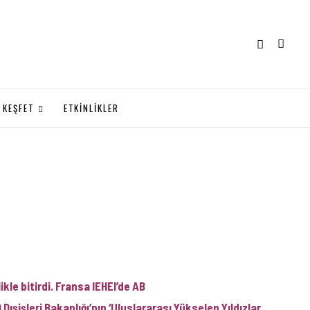
KEŞFET
ETKİNLİKLER
le bitirdi. Fransa IEHEI’de AB
 Dışişleri Bakanlığı’nın ‘Uluslararası Yükselen Yıldızlar