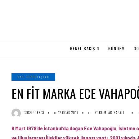
GENEL BAKIŞ
GÜNDEM
GO
ÖZEL RÖPORTAJLAR
EN FİT MARKA ECE VAHAPO
EN
GOSSIPDERGI
12 OCAK 2017
YORUMLAR KAPALI
FİT
MARKA
8 Mart 1978’de İstanbul’da doğan Ece Vahapoğlu, İşletme ok
ECE
VAHAPOĞLU
ve Uluslararası İlişkiler yüksek lisansı yaptı. 2001 yılında 