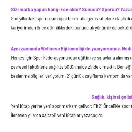
Sizi marka yapan hangi Ece oldu? Sunucu? Sporcu? Yaza
Son yıllardaki sporcu kimliğim beni daha geniş kitlelere ulaştır
kariyerimden önce etkinliklerdeki sunuculuk yönümle de sektörd
Aynı zamanda Wellness Eğitmenliği de yapıyorsunuz. Nedi
Herkes İçin Spor Federasyonundan eğitim ve sınavlarla alınmış r
çevresel faktörlerle sağlıkta bütün halde zinde olmaktır. Ben eği
beslenme bilgileri veriyorum. 21 günlük zayıflama kampım da var
Sağlık, kişisel geli
Yeni kitap yerine yeni spor markam geliyor: Fit21 Öncelikle spor t
İlerleyen yıllarda da tabii yeni kitaplar yazacağım.