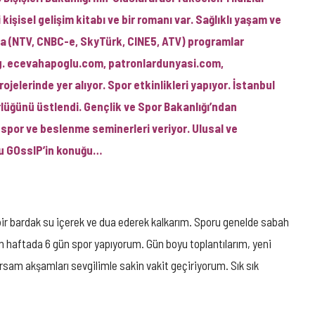
 kişisel gelişim kitabı ve bir romanı var. Sağlıklı yaşam ve
rında (NTV, CNBC-e, SkyTürk, CINE5, ATV) programlar
blog. ecevahapoglu.com, patronlardunyasi.com,
ojelerinde yer alıyor. Spor etkinlikleri yapıyor. İstanbul
rlüğünü üstlendi. Gençlik ve Spor Bakanlığı’ndan
 spor ve beslenme seminerleri veriyor. Ulusal ve
lu GOssIP’in konuğu…
bir bardak su içerek ve dua ederek kalkarım. Sporu genelde sabah
 haftada 6 gün spor yapıyorum. Gün boyu toplantılarım, yeni
orsam akşamları sevgilimle sakin vakit geçiriyorum. Sık sık