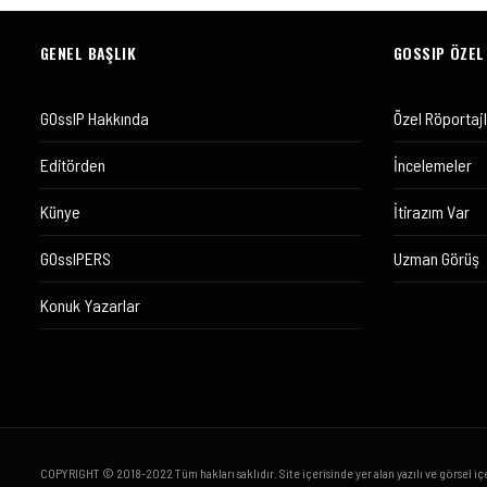
GENEL BAŞLIK
GOSSIP ÖZEL
GOssIP Hakkında
Özel Röportaj
Editörden
İncelemeler
Künye
İtirazım Var
GOssIPERS
Uzman Görüş
Konuk Yazarlar
COPYRIGHT © 2018-2022 Tüm hakları saklıdır. Site içerisinde yer alan yazılı ve görsel iç