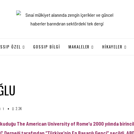
SSIP ÖZEL
GOSSIP BILGI
MAKALELER
HİKAYELER
ĞLU
2.3K
1
uduğu The American University of Rome’u 2000 yılında birincilik
JC Derneği tarafından “Türkiye’nin En Başarılı Genci” seçildi. ABD