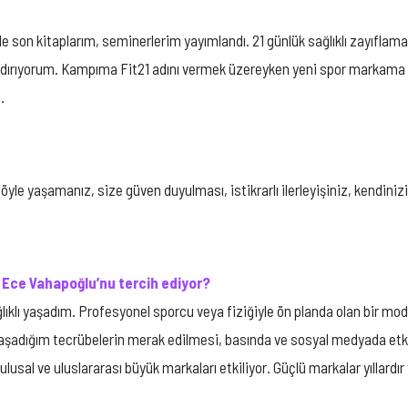
de son kitaplarım, seminerlerim yayımlandı. 21 günlük sağlıklı zayıflama
andırıyorum. Kampıma Fit21 adını vermek üzereyken yeni spor markama
.
e yaşamanız, size güven duyulması, istikrarlı ilerleyişiniz, kendinizi sü
n Ece Vahapoğlu’nu tercih ediyor?
ıklı yaşadım. Profesyonel sporcu veya fiziğiyle ön planda olan bir mode
 yaşadığım tecrübelerin merak edilmesi, basında ve sosyal medyada et
al ve uluslararası büyük markaları etkiliyor. Güçlü markalar yıllardır y