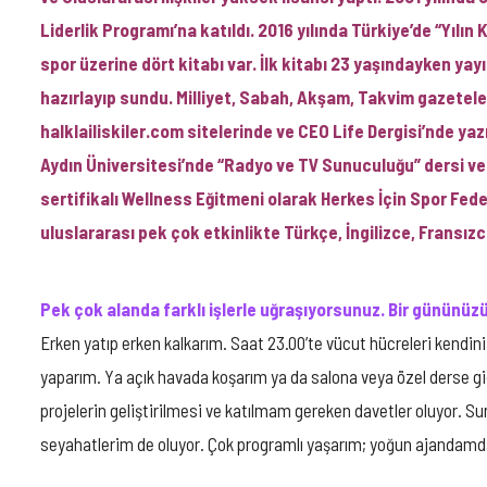
IÇIN
Liderlik Programı’na katıldı. 2016 yılında Türkiye’de “Yılın 
spor üzerine dört kitabı var. İlk kitabı 23 yaşındayken yay
hazırlayıp sundu. Milliyet, Sabah, Akşam, Takvim gazetel
halklailiskiler.com sitelerinde ve CEO Life Dergisi’nde yazı
Aydın Üniversitesi’nde “Radyo ve TV Sunuculuğu” dersi ver
sertifikalı Wellness Eğitmeni olarak Herkes İçin Spor Fede
uluslararası pek çok etkinlikte Türkçe, İngilizce, Frans
Pek çok alanda farklı işlerle uğraşıyorsunuz. Bir gününüz
Erken yatıp erken kalkarım. Saat 23.00’te vücut hücreleri kendi
yaparım. Ya açık havada koşarım ya da salona veya özel derse g
projelerin geliştirilmesi ve katılmam gereken davetler oluyor. S
seyahatlerim de oluyor. Çok programlı yaşarım; yoğun ajandamd