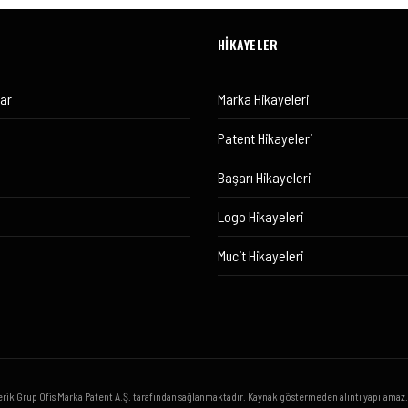
HİKAYELER
lar
Marka Hikayeleri
Patent Hikayeleri
Başarı Hikayeleri
Logo Hikayeleri
Mucit Hikayeleri
erik Grup Ofis Marka Patent A.Ş. tarafından sağlanmaktadır. Kaynak göstermeden alıntı yapılamaz.