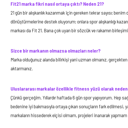
Fit21 marka fikri nasıl ortaya çıktı? Neden 21?
21 gün bir alışkanlık kazanmak için gereken tekrar sayısı; benim 
dönüştürmelerine destek oluyorum; onlara spor alışkanlığı kaz
markası da Fit 21. Bana çok uyan bir sözcük ve rakamın birleşimi
Sizce bir markanın olmazsa olmazları neler?
Marka olduğunuz alanda bilirkişi yani uzman olmanız, gerçekten öyl
aktarmanız.
Uluslararası markalar özellikle fitness yüzü olarak nede
Çünkü gerçeğim. Yıllardır haftada 6 gün spor yapıyorum. Hep sağl
bedenine iyi bakmasıyla ortaya çıkan sonuçların fark edilmesi,
markaların hissederek elçisi olmam, projeleri inanarak yapmam ulus