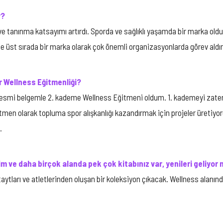
r?
dı ve tanınma katsayımı artırdı. Sporda ve sağlıklı yaşamda bir marka 
e üst sırada bir marka olarak çok önemli organizasyonlarda görev aldı
r Wellness Eğitmenliği?
esmi belgemle 2. kademe Wellness Eğitmeni oldum. 1. kademeyi zaten y
tmen olarak topluma spor alışkanlığı kazandırmak için projeler üretiyoru
.
şim ve daha birçok alanda pek çok kitabınız var, yenileri geliyor
aytları ve atletlerinden oluşan bir koleksiyon çıkacak. Wellness alanınd