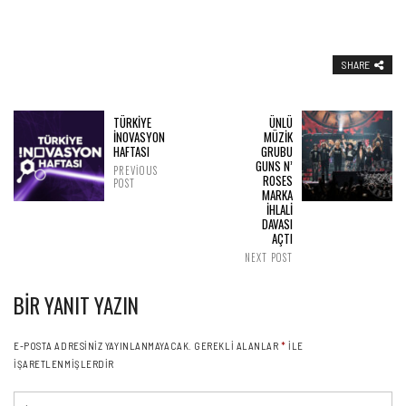
SHARE
TÜRKİYE
ÜNLÜ
İNOVASYON
MÜZİK
HAFTASI
GRUBU
GUNS N’
PREVIOUS
ROSES
POST
MARKA
İHLALİ
DAVASI
AÇTI
NEXT POST
BIR YANIT YAZIN
E-POSTA ADRESINIZ YAYINLANMAYACAK.
GEREKLI ALANLAR
*
ILE
IŞARETLENMIŞLERDIR