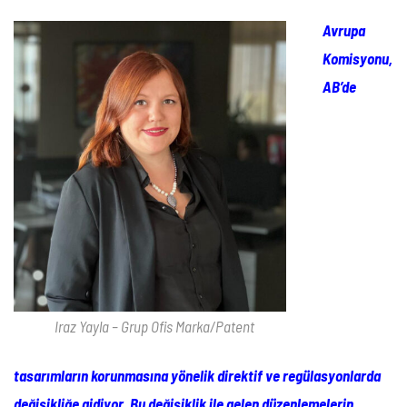
Avrupa
Komisyonu,
AB’de
Iraz Yayla – Grup Ofis Marka/Patent
tasarımların korunmasına yönelik direktif ve regülasyonlarda
değişikliğe gidiyor. Bu değişiklik ile gelen düzenlemelerin,