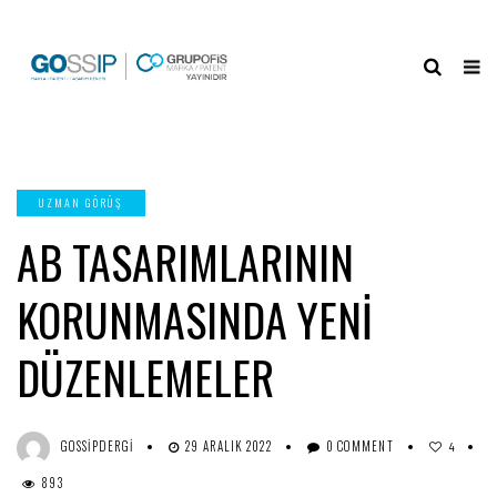
UZMAN GÖRÜŞ
AB TASARIMLARININ
KORUNMASINDA YENİ
DÜZENLEMELER
GOSSIPDERGI
29 ARALIK 2022
0 COMMENT
4
893