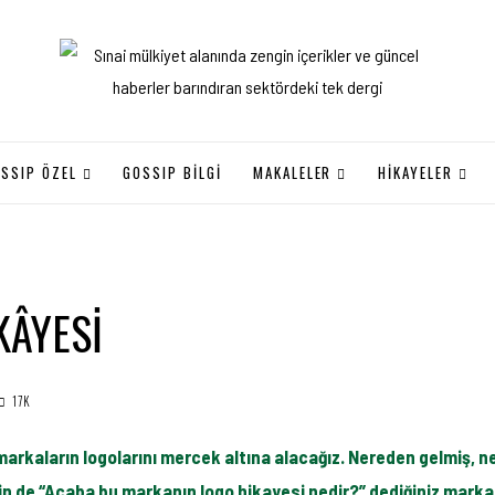
SSIP ÖZEL
GOSSIP BILGI
MAKALELER
HİKAYELER
KÂYESİ
17K
arkaların logolarını mercek altına alacağız. Nereden gelmiş, ne
erin de “Acaba bu markanın logo hikayesi nedir?” dediğiniz mar