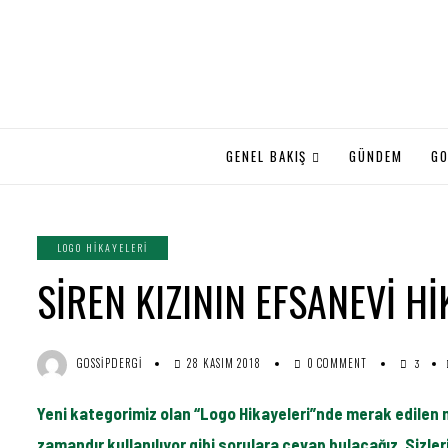
GENEL BAKIŞ
GÜNDEM
GO
LOGO HIKAYELERI
SİREN KIZININ EFSANEVİ Hİ
GOSSIPDERGI
28 KASIM 2018
0 COMMENT
3
Yeni kategorimiz olan “Logo Hikayeleri”nde merak edilen m
zamandır kullanılıyor gibi sorulara cevap bulacağız. Sizl