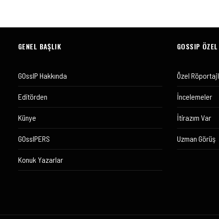
GENEL BAŞLIK
GOSSIP ÖZEL
GOssIP Hakkında
Özel Röportaj
Editörden
İncelemeler
Künye
İtirazım Var
GOssIPERS
Uzman Görüş
Konuk Yazarlar