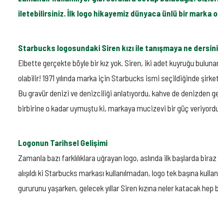
iletebilirsiniz. İlk logo hikayemiz dünyaca ünlü bir mark
Starbucks logosundaki Siren kızı ile tanışmaya ne dersin
Elbette gerçekte böyle bir kız yok. Siren, iki adet kuyruğu bulunan m
olabilir! 1971 yılında marka için Starbucks ismi seçildiğinde şir
Bu gravür denizi ve denizciliği anlatıyordu, kahve de denizden ge
birbirine o kadar uymuştu ki, markaya mucizevi bir güç veriyordu. 
Logonun Tarihsel Gelişimi
Zamanla bazı farklılıklara uğrayan logo, aslında ilk başlarda bira
alışıldı ki Starbucks markası kullanılmadan, logo tek başına kull
gururunu yaşarken, gelecek yıllar Siren kızına neler katacak hep