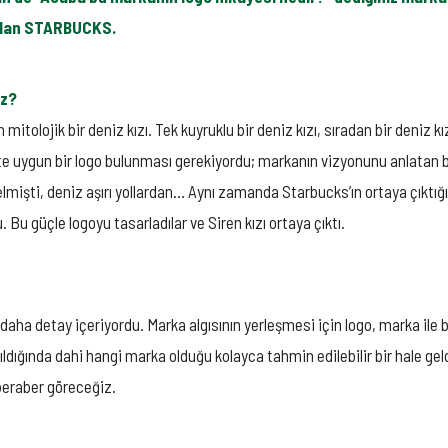
a olan STARBUCKS.
iz?
itolojik bir deniz kızı. Tek kuyruklu bir deniz kızı, sıradan bir deniz kız
kete uygun bir logo bulunması gerekiyordu; markanın vizyonunu anlatan b
lmişti, deniz aşırı yollardan… Aynı zamanda Starbucks’ın ortaya çıktığı 
Bu güçle logoyu tasarladılar ve Siren kızı ortaya çıktı.
z daha detay içeriyordu. Marka algısının yerleşmesi için logo, marka ile
anıldığında dahi hangi marka olduğu kolayca tahmin edilebilir bir hale 
 beraber göreceğiz.