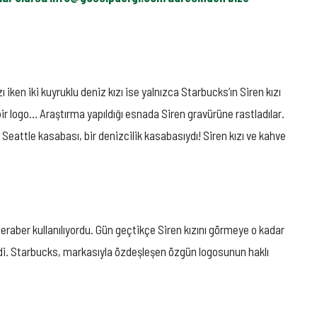
ı iken iki kuyruklu deniz kızı ise yalnızca Starbucks’ın Siren kızı
ir logo… Araştırma yapıldığı esnada Siren gravürüne rastladılar.
Seattle kasabası, bir denizcilik kasabasıydı! Siren kızı ve kahve
 beraber kullanılıyordu. Gün geçtikçe Siren kızını görmeye o kadar
geldi. Starbucks, markasıyla özdeşleşen özgün logosunun haklı