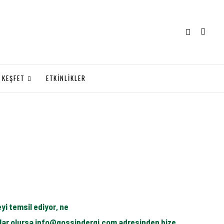
KEŞFET
ETKİNLİKLER
yi temsil ediyor, ne
kalar olursa info@gossipdergi.com adresinden bize