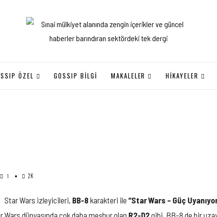
SSIP ÖZEL
GOSSIP BILGI
MAKALELER
HİKAYELER
2K
1
Star Wars izleyicileri,
BB-8
karakteri ile
“Star Wars – Güç Uyanıyo
Star Wars dünyasında çok daha meşhur olan
R2-D2
gibi, BB-8 de bir uza