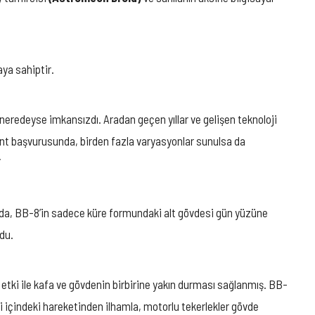
aya sahiptir.
eredeyse imkansızdı. Aradan geçen yıllar ve gelişen teknoloji
ent başvurusunda, birden fazla varyasyonlar sunulsa da
pıda, BB-8’in sadece küre formundaki alt gövdesi gün yüzüne
du.
etki ile kafa ve gövdenin birbirine yakın durması sağlanmış. BB-
i içindeki hareketinden ilhamla, motorlu tekerlekler gövde