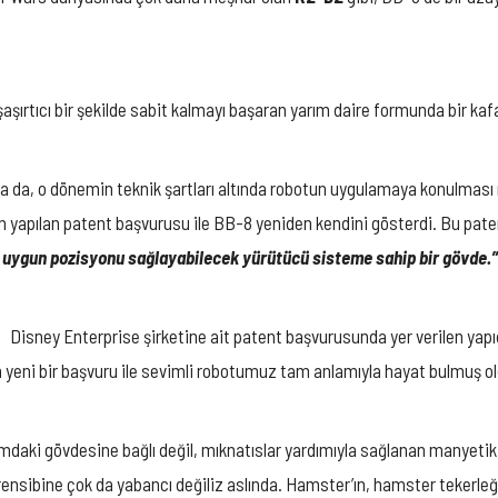
aşırtıcı bir şekilde sabit kalmayı başaran yarım daire formunda bir kaf
 da, o dönemin teknik şartları altında robotun uygulamaya konulması n
an yapılan patent başvurusu ile BB-8 yeniden kendini gösterdi. Bu pat
 uygun pozisyonu sağlayabilecek yürütücü sisteme sahip bir gövde.”
Disney Enterprise şirketine ait patent başvurusunda yer verilen ya
an yeni bir başvuru ile sevimli robotumuz tam anlamıyla hayat bulmuş ol
mdaki gövdesine bağlı değil, mıknatıslar yardımıyla sağlanan manyetik 
rensibine çok da yabancı değiliz aslında. Hamster’ın, hamster tekerleğ