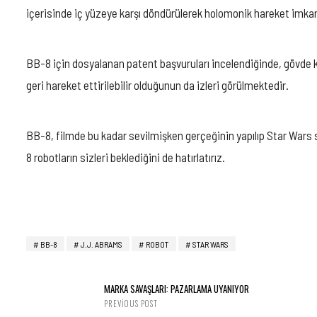
içerisinde iç yüzeye karşı döndürülerek holomonik hareket imkanı
BB-8 için dosyalanan patent başvuruları incelendiğinde, gövde 
geri hareket ettirilebilir olduğunun da izleri görülmektedir.
BB-8, filmde bu kadar sevilmişken gerçeğinin yapılıp Star Wars se
8 robotların sizleri beklediğini de hatırlatırız.
BB-8
J.J. ABRAMS
ROBOT
STAR WARS
MARKA SAVAŞLARI: PAZARLAMA UYANIYOR
PREVIOUS POST