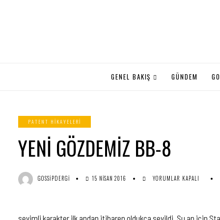
GENEL BAKIŞ
GÜNDEM
GO
PATENT HIKAYELERI
YENİ GÖZDEMİZ BB-8
YENİ
GOSSIPDERGI
15 NISAN 2016
YORUMLAR KAPALI
GÖZDEMİZ
BB-
8
IÇIN
sevimli karakter ilk andan itibaren oldukça sevildi. Şu an için 