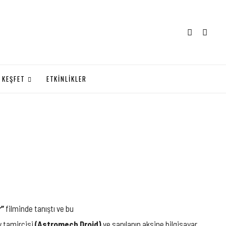
KEŞFET
ETKİNLİKLER
r”
filminde tanıştı ve bu
y tamircisi
(Astromech Droid)
ve sanılanın aksine bilgisayar