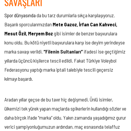
SAVAŞLARI
Spor dünyasında
da bu tarz durumlarla sıkça karşılaşıyoruz.
Başarılı sporcularımızdan
Mete Gazoz
,
İrfan Can Kahveci
,
Mesut Özil
,
Meryem Boz
gibi isimler de benzer başvurulara
konu oldu. Bu kötü niyetli başvurulara karşı ise deyim yerindeyse
marka savaşı verildi.
‘’Filenin Sultanları’’
ifadesi ise geçtiğimiz
yıllarda üçüncü kişilerce tescil edildi. Fakat Türkiye Voleybol
Federasyonu yaptığı marka iptali talebiyle tescili geçersiz
kılmayı başardı.
Aradan yıllar geçse de bu tavır hiç değişmedi. Ünlü isimler,
ülkemizi tek yürek yapan maçlarda spikerlerin kullandığı sözler ve
daha birçok ifade ‘’marka’’ oldu. Yakın zamanda yaşadığımız gurur
verici şampiyonluğumuzun ardından, maç esnasında telaffuz