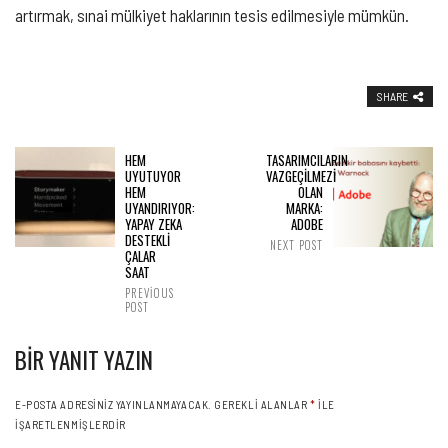
artırmak, sınai mülkiyet haklarının tesis edilmesiyle mümkün.
SHARE
HEM
TASARIMCILARIN
UYUTUYOR
VAZGEÇİLMEZİ
HEM
OLAN
UYANDIRIYOR:
MARKA:
YAPAY ZEKA
ADOBE
DESTEKLİ
NEXT POST
ÇALAR
SAAT
PREVIOUS
POST
BIR YANIT YAZIN
E-POSTA ADRESINIZ YAYINLANMAYACAK.
GEREKLI ALANLAR
*
ILE
IŞARETLENMIŞLERDIR