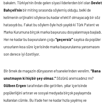
bakalım. Türkiye’nin önde gelen siyasi liderlerden biri olan
Devlet
Bahçeli’nin
bir miting sırasında söylemiş olduğu, belki de
kelimenin orijinalini söylese bu kadar efektif olmayacağı bir söz
hatasıydı bu. Fakat bu söylem öyle hızlı yayıldı ki Türk Patent ve
Marka Kurumuna birçok marka başvurusu dosyalanmaya başladı.
Her ne kadar bu başvuruların çoğu
‘’geçers
iz’’
sayılsa da popüler
unsurların kısa süre içerisinde marka başvurularına yansımasını
son derece iyi özetliyor.
Bir örnek de magazin dünyasının efsanelerinden verelim.
‘’Bana
unutmayın ki hiçbir şey olmaz.’’
Sözünü anımsadınız mı?
Gülben Ergen
tarafından dile getirilen, yıllar içerisinde
popülerliğini artıran ve sosyal medyada birçok paylaşımda
kullanılan cümle. Bu ifade her ne kadar hızla yayılmış ve