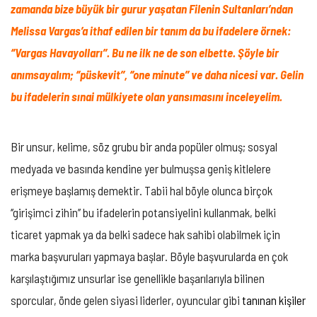
zamanda bize büyük bir gurur yaşatan Filenin Sultanları’ndan
Melissa Vargas’a ithaf edilen bir tanım da bu ifadelere örnek:
‘’Vargas Havayolları’’.
Bu ne ilk ne de son elbette. Şöyle bir
anımsayalım; ‘’püskevit’’, ‘’one minute’’ ve daha nicesi var. Gelin
bu ifadelerin sınai mülkiyete olan yansımasını inceleyelim.
Bir unsur, kelime, söz grubu bir anda popüler olmuş; sosyal
medyada ve basında kendine yer bulmuşsa geniş kitlelere
erişmeye başlamış demektir. Tabii hal böyle olunca birçok
‘’girişimci zihin’’ bu ifadelerin potansiyelini kullanmak, belki
ticaret yapmak ya da belki sadece hak sahibi olabilmek için
marka başvuruları yapmaya başlar. Böyle başvurularda en çok
karşılaştığımız unsurlar ise genellikle başarılarıyla bilinen
sporcular, önde gelen siyasi liderler, oyuncular gibi
tanınan kişiler