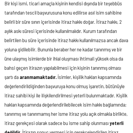
Bir kişi ismi, ticari amaçla kişinin kendisi dışında bir teşebbüs
tarafından tescil başvurusuna konu edilirse asıl isim sahibine
belirli bir süre sınırı içerisinde itiraz hakkı doğar. İtiraz hakkı, 2
aylık askı süresi içerisinde kullanılmalıdır. Kurum tarafından
belirtilen bu süre içerisinde itiraz hakkı kullanılmazsa ancak dava
yoluna gidilebilir. Bununla beraber her ne kadar tanınmış ve bir
üne ulaşmış isimlerde bir ihlal oluşması ihtimali yüksek olsa da
bahsi geçen itirazın yapılabilmesi için kişinin tanınmış olması
şartı da
aranmamaktadır.
İsimler, kişilik hakları kapsamında
değerlendirildiğinden başvuruya konu olmuş işaretin, bütünüyle
itiraz sahibi kişi ile ilişkilendirilmesi yeterli bulunmaktadır. Kişilik
hakları kapsamında değerlendirilebilecek isim hakkı bağlamında;
tanınmış ve tanınmamış her isme itiraz yolu açık olmakla birlikte,
itiraz gerekçesi olarak sadece bu isme sahip olunması
yeterli
değildir
. İtirazın sonuç vermesi için gerekçelendirilen itiraz