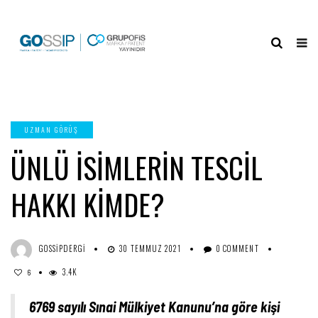
UZMAN GÖRÜŞ
ÜNLÜ İSIMLERIN TESCIL
HAKKI KIMDE?
GOSSIPDERGI
30 TEMMUZ 2021
0 COMMENT
3.4K
6
6769 sayılı Sınai Mülkiyet Kanunu’na göre kişi