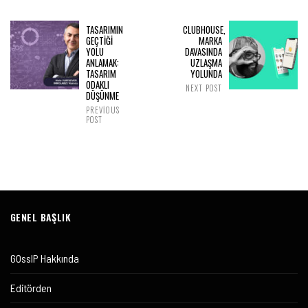
TASARIMIN
CLUBHOUSE,
GEÇTİĞİ
MARKA
YOLU
DAVASINDA
ANLAMAK:
UZLAŞMA
TASARIM
YOLUNDA
ODAKLI
NEXT POST
DÜŞÜNME
PREVIOUS
POST
GENEL BAŞLIK
GOssIP Hakkında
Editörden