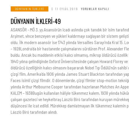
DÜNYANIN İLKLERI
11 EYLÜL 2019
YORUMLAR KAPALI
DÜNYANIN İLKLERİ-49
ASANSÖR - MÖ 3. yy.Asansörün icadı aslında çok tanıdık bir isim tarafında
Arşimet, vince benzeyen ve yükleri kaldırmayı sağlayan bir sistem gelişt
oldu. İlk modern asansör ise 1743 yılında Versailles Sarayı’nda Kral 15. Lou
– 1928Londra’da bir hastanede çalışmalarını sürdüren Prof. Alexander Flem
buldu. Ancak bu maddenin etkisi kalıcı olmamış, mikrop öldürücü özelli
1940 yılına gelindiğinde Oxford Üniversitesinde çalışan Howard Florey ve 
öldürücü özelliğinin kalıcı olmasını başararak Nobel Tıp Ödülü’nün sahibi 
çizgi film, Amerika’da 1906 yılında James Stuart Blackton tarafından y
Faces isimli çizgi filmdir. O dönemlerde, çizgi filmler stop-motion tekniği 
yılında Arthur Melbourne Cooper tarafından hazırlanan Matches An Appea
KALEM – 1938Bugün kullanılan hâliyle tükenmez kalem, 1938 yılında hüküm
çalışan gazeteci ve heykeltıraş László Bíró tarafından kuruyan mürekkepl
düşüncesi ile icat edildi. Mürekkep damlatmayan ilk tükenmez kalemin pat
László Bíró tarafından alındı.