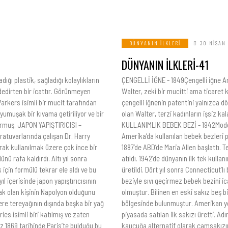
DÜNYANIN İLKLERI
30 NISAN
DÜNYANIN İLKLERİ-41
dığı plastik, sağladığı kolaylıkların
ÇENGELLİ İĞNE - 1849Çengelli iğne Ame
” dedirten bir icattır. Görünmeyen
Walter, zeki bir mucitti ama ticaret
Parkers isimli bir mucit tarafından
çengelli iğnenin patentini yalnızca dö
 yumuşak bir kıvama getiriliyor ve bir
olan Walter, terzi kadınların işsiz ka
yormuş. JAPON YAPIŞTIRICISI –
KULLANIMLIK BEBEK BEZİ - 1942Modern
oratuvarlarında çalışan Dr. Harry
Amerika’da kullanılan bebek bezleri p
rak kullanılmak üzere çok ince bir
1887’de ABD’de Maria Allen başlattı. T
nü rafa kaldırdı. Altı yıl sonra
atıldı. 1942’de dünyanın ilk tek kulla
için formülü tekrar ele aldı ve bu
üretildi. Dört yıl sonra Connecticut’
yıl içerisinde japon yapıştırıcısının
beziyle sıvı geçirmez bebek bezini ica
k olan kişinin Napolyon olduğunu
olmuştur. Bilinen en eski sakız beş bi
re tereyağının dışında başka bir yağ
bölgesinde bulunmuştur. Amerikan yerl
es isimli biri katılmış ve zaten
piyasada satılan ilk sakızı üretti. Ad
 1869 tarihinde Paris’te bulduğu bu
kauçuğa alternatif olarak çamsakızın