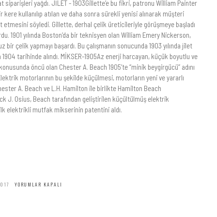
 siparişleri yağdı. JİLET - 1903Gillette’e bu fikri, patronu William Painter
ir kere kullanılıp atılan ve daha sonra sürekli yenisi alınarak müşteri
t etmesini söyledi. Gillette, derhal çelik üreticileriyle görüşmeye başladı
du. 1901 yılında Boston’da bir teknisyen olan William Emery Nickerson,
z bir çelik yapmayı başardı. Bu çalışmanın sonucunda 1903 yılında jilet
m 1904 tarihinde alındı. MİKSER-1905Az enerji harcayan, küçük boyutlu ve
ı konusunda öncü olan Chester A. Beach 1905’te “minik beygirgücü” adını
 Elektrik motorlarının bu şekilde küçülmesi, motorların yeni ve yararlı
hester A. Beach ve L.H. Hamilton ile birlikte Hamilton Beach
ck J. Osius, Beach tarafından geliştirilen küçültülmüş elektrik
k elektrikli mutfak mikserinin patentini aldı.
2017
YORUMLAR KAPALI