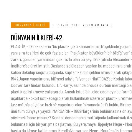
DÜNYANIN İLKLERI
15 EYLÜL 2016
YORUMLAR KAPALI
DÜNYANIN İLKLERİ-42
PLASTİK – 1862Eskilerin “bu plastik çıktı kanserler arttı” şeklinde yorumla
yanı sıra tesirleri de çok fazla olan, “hakikaten büyüklerin bir bildiği var
zararı, görünen yararından çok fazla olan bu şey, 1862 yılında Alexander 
İngiltere’de üretilmiştir. Başlarda selülozdan yapılan bu madde, ısıtılarak
kalıba dökülüp soğutulduğunda, kaptan kalıbın şeklini almış olarak çıkı
1942Japon yapıştırıcısı, bilimsel adıyla “siyanoakrilat” 1942’de Kodak lab
Coover tarafından bulundu. Dr. Harry, aslında orduda dürbün merceği ola
plastik geliştirmeye çalışıyordu. Ancak istediğini elde edemeyince formülü
uçaklarda kokpit üst kapağı olarak kullanılmak üzere bir plastik üretmek 
kez müthiş güçlü ve hızlı bir yapıştırıcı olan “siyanoakrilat”ı buldu. Birkaç 
ünü tüm dünyaya yayıldı. MARGARİN – 1869Margarinin bulunmasına ön aya
söylesek inanır mısınız? Kendisi donanmanın mutfağında kullanılmak üze
bulunması için bir yarışma başlatmış. Bu yarışmaya Hippolyte Mege - Mouri
başka da kimse katılmamış. Kendisiyle yarışan Mege -Mouries, 15 Temmuz