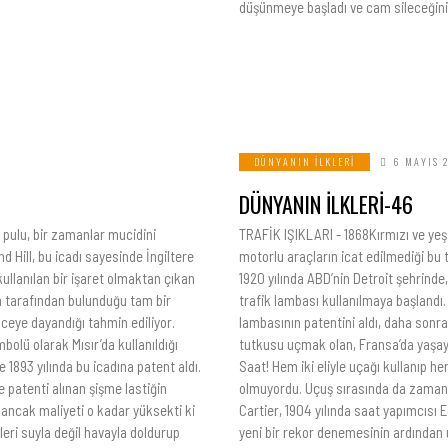
düşünmeye başladı ve cam sileceğini 
DÜNYANIN İLKLERI
6 MAYIS 
DÜNYANIN İLKLERİ-46
 pulu, bir zamanlar mucidini
TRAFİK IŞIKLARI - 1868Kırmızı ve yeşil
 Hill, bu icadı sayesinde İngiltere
motorlu araçların icat edilmediği bu 
kullanılan bir işaret olmaktan çıkan
1920 yılında ABD’nin Detroit şehrinde
m tarafından bulunduğu tam bir
trafik lambası kullanılmaya başlandı
eye dayandığı tahmin ediliyor.
lambasının patentini aldı, daha sonra
olü olarak Mısır’da kullanıldığı
tutkusu uçmak olan, Fransa’da yaşaya
1893 yılında bu icadına patent aldı.
Saat! Hem iki eliyle uçağı kullanıp
patenti alınan şişme lastiğin
olmuyordu. Uçuş sırasında da zamanı 
tı ancak maliyeti o kadar yüksekti ki
Cartier, 1904 yılında saat yapımcısı E
eri suyla değil havayla doldurup
yeni bir rekor denemesinin ardından 