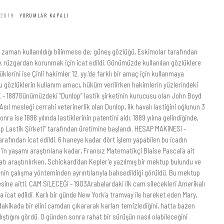
 2019
YORUMLAR KAPALI
 zaman kullanıldığı bilinmese de; güneş gözlüğü, Eskimolar tarafından
 rüzgardan korunmak için icat edildi. Günümüzde kullanılan gözlüklere
erini ise Çinli hakimler 12. yy.’de farklı bir amaç için kullanmaya
bu gözlüklerin kullanım amacı, hüküm verilirken hakimlerin yüzlerindeki
 - 1887Günümüzdeki “Dunlop” lastik şirketinin kurucusu olan John Boyd
Asıl mesleği cerrahi veterinerlik olan Dunlop, ilk havalı lastiğini oğlunun 3
nra ise 1888 yılında lastiklerinin patentini aldı. 1889 yılına gelindiğinde,
op Lastik Şirketi” tarafından üretimine başlandı. HESAP MAKiNESi -
rafından icat edildi. 6 haneye kadar dört işlem yapabilen bu icadın
n yaşamı araştırılana kadar, Fransız Matematikçi Blaise Pascal’a ait
yatı araştırılırken, Schickard’dan Kepler’e yazılmış bir mektup bulundu ve
n çalışma yönteminden ayrıntılarıyla bahsedildiği görüldü. Bu mektup
esine aitti. CAM SiLECEĞi - 1903Arabalardaki ilk cam silecekleri Amerikalı
 icat edildi. Karlı bir günde New York’a tramvay ile hareket eden Mary,
akikada bir elini camdan çıkararak karları temizlediğini, hatta bazen
ıştığını gördü. O günden sonra rahat bir sürüşün nasıl olabileceğini