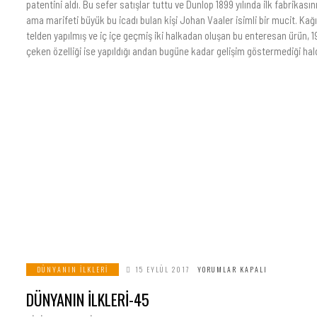
patentini aldı. Bu sefer satışlar tuttu ve Dunlop 1899 yılında ilk fabrikas
ama marifeti büyük bu icadı bulan kişi Johan Vaaler isimli bir mucit. Kağı
telden yapılmış ve iç içe geçmiş iki halkadan oluşan bu enteresan ürün, 1900
çeken özelliği ise yapıldığı andan bugüne kadar gelişim göstermediği hald
DÜNYANIN İLKLERI
15 EYLÜL 2017
YORUMLAR KAPALI
DÜNYANIN İLKLERİ-45