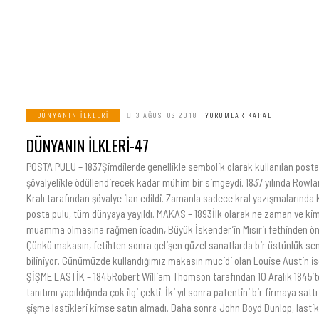
DÜNYANIN İLKLERI
3 AĞUSTOS 2018
YORUMLAR KAPALI
DÜNYANIN İLKLERİ-47
POSTA PULU – 1837Şimdilerde genellikle sembolik olarak kullanılan posta
şövalyelikle ödüllendirecek kadar mühim bir simgeydi. 1837 yılında Rowland
Kralı tarafından şövalye ilan edildi. Zamanla sadece kral yazışmalarında 
posta pulu, tüm dünyaya yayıldı. MAKAS – 1893İlk olarak ne zaman ve ki
muamma olmasına rağmen icadın, Büyük İskender’in Mısır’ı fethinden önc
Çünkü makasın, fetihten sonra gelişen güzel sanatlarda bir üstünlük semb
biliniyor. Günümüzde kullandığımız makasın mucidi olan Louise Austin ise 
ŞİŞME LASTİK – 1845Robert William Thomson tarafından 10 Aralık 1845’te 
tanıtımı yapıldığında çok ilgi çekti. İki yıl sonra patentini bir firmaya sat
şişme lastikleri kimse satın almadı. Daha sonra John Boyd Dunlop, lastikl