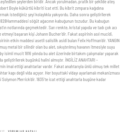
keşfedilen şeylerden biridir. Ancak yorulmadan, pratik bir şekilde ateş
ert Boyle kükürtlü kibriti icat etti. Bu kibrit zımpara kağıdına
ak istediğiniz şeyi kolaylıkla yakıyordu. Daha sonra geliştirilerek
N – 1828Hammaddesi söğüt ağacının kabuğunun tozudur. Bu kabuğun
rat’ın notlarında geçmektedir. Sarı renkte, kristal yapıda ve tadı çok acı
lde etmeyi başaran kişi Johann Bucher’dir. Fakat aspirinin asıl mucidi,
rinin etkin maddesi asetil salisilik asidi bulan Felix Hoffman’dir. YANGIN
ş metal bir silindir olan bu alet, sıkıştırılmış havanın itmesiyle suyu
y isimli mucit 1816 yılında bu alet üzerinde birtakım çalışmalar yaparak
arda geliştirilerek bugünkü halini almıştır. İNGİLİZ ANAHTARI –
min imal ettiği anahtarlar vardır. Fakat anahtarıyla ünlü olmuş tek millet
ahtar kapı değil vida açıyor. Her boyuttaki vidayı ayarlamalı mekanizması
 Solymon Merrick’dir. 1835’te icat ettiği anahtarla bugüne kadar
017
YORUMLAR KAPALI