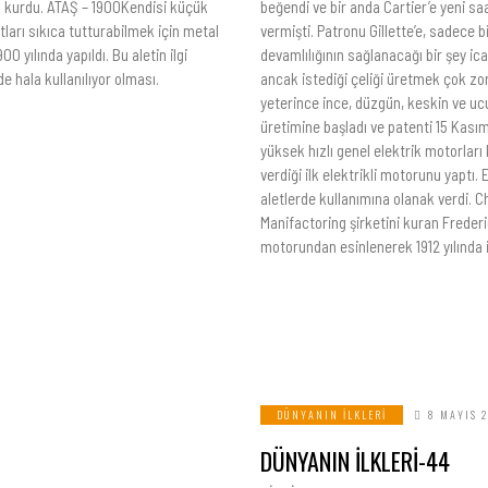
ını kurdu. ATAŞ – 1900Kendisi küçük
beğendi ve bir anda Cartier’e yeni saat
tları sıkıca tutturabilmek için metal
vermişti. Patronu Gillette’e, sadece b
 yılında yapıldı. Bu aletin ilgi
devamlılığının sağlanacağı bir şey ica
e hala kullanılıyor olması.
ancak istediği çeliği üretmek çok zor
yeterince ince, düzgün, keskin ve ucu
üretimine başladı ve patenti 15 Kası
yüksek hızlı genel elektrik motorlar
verdiği ilk elektrikli motorunu yaptı.
aletlerde kullanımına olanak verdi. C
Manifactoring şirketini kuran Frederi
motorundan esinlenerek 1912 yılında il
DÜNYANIN İLKLERI
8 MAYIS 
DÜNYANIN İLKLERİ-44