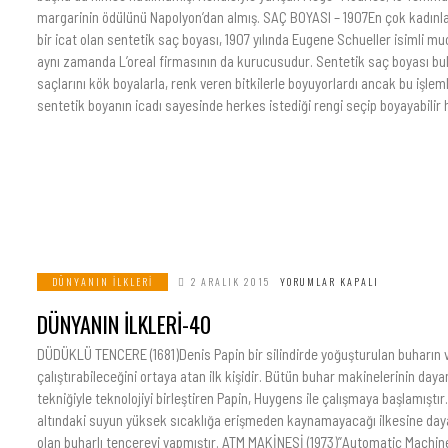
margarinin ödülünü Napolyon’dan almış. SAÇ BOYASI – 1907En çok kadınla
bir icat olan sentetik saç boyası, 1907 yılında Eugene Schueller isimli m
aynı zamanda L’oreal firmasının da kurucusudur. Sentetik saç boyası b
saçlarını kök boyalarla, renk veren bitkilerle boyuyorlardı ancak bu işlem
sentetik boyanın icadı sayesinde herkes istediği rengi seçip boyayabilir h
DÜNYANIN İLKLERI
2 ARALIK 2015
YORUMLAR KAPALI
DÜNYANIN İLKLERİ-40
DÜDÜKLÜ TENCERE (1681)Denis Papin bir silindirde yoğuşturulan buharın 
çalıştırabileceğini ortaya atan ilk kişidir. Bütün buhar makinelerinin daya
tekniğiyle teknolojiyi birleştiren Papin, Huygens ile çalışmaya başlamıştı
altındaki suyun yüksek sıcaklığa erişmeden kaynamayacağı ilkesine daya
olan buharlı tencereyi yapmıştır. ATM MAKİNESİ (1973)”Automatic Machine