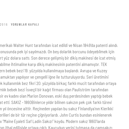
 2016
YORUMLAR KAPALI
rikalı Walter Hunt tarafından icat edildi ve Nisan 1849’da patenti alındı.
 konusunda pek iyi sayılmazdı. On beş dolarlık borcunu ödeyebilmek için
rt yüz dolara sattı. Son derece gelişmiş bir dikiş makinesi de icat etmiş
labilme ihtimaline karşı dikiş makinesinin patentini almamıştır. TEK
 bebek bezi 19. yüzyılda kullanılmaya başlandı. Avrupa ve Kuzey
amuktan yapılıyor ve çengelli iğne ile tutturuluyordu. Seri üretimini
ek kullanımlık bez fikri 20. yüzyılda birkaç farklı mucit tarafından ortaya
nımlık bebek bezi İsveçli bir kağıt firması olan Pauliström tarafından
lı bir ev kadını olan Marion Donovan, eski duş perdesinden yaptığı bebek
t etti. SAKIZ - 1860Binlerce yıldır bilinen sakızın pek çok farklı türevi
n yıl öncesine aittir. Reçineden yapılan bu sakız Finlandiya’nın Kierikki
ileri de bir tür reçine çiğniyorlardı. John Curtis bundan esinlenerek
ını “Maine Eyaleti Saf Ladin Sakızı” koydu. Modern sakız 1860’larda
ın ithal edilişiyle ortaya çıktı. Kauçuğun yerini tutmasa da çamsakızı