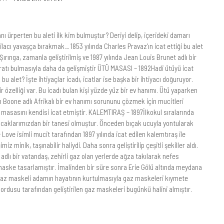
nı ürperten bu aleti ilk kim bulmuştur? Deriyi delip, içerideki damarı
 ilacı yavaşça bırakmak… 1853 yılında Charles Pravaz’ın icat ettiği bu alet
 Şırınga, zamanla geliştirilmiş ve 1987 yılında Jean Louis Brunet adlı bir
ratı bulmasıyla daha da gelişmiştir ÜTÜ MASASI – 1892Hadi ütüyü icat
 bu alet? İşte ihtiyaçlar icadı, icatlar ise başka bir ihtiyacı doğuruyor.
ir özelliği var. Bu icadı bulan kişi yüzde yüz bir ev hanımı. Ütü yaparken
 Boone adlı Afrikalı bir ev hanımı sorununu çözmek için mucitleri
 masasını kendisi icat etmiştir. KALEMTIRAŞ – 1897İlkokul sıralarında
uncaklarımızdan bir tanesi olmuştur. Önceden bıçak ucuyla yontularak
ove isimli mucit tarafından 1897 yılında icat edilen kalemtıraş ile
miz minik, taşınabilir haliydi. Daha sonra geliştirilip çeşitli şekiller aldı.
dlı bir vatandaş, zehirli gaz olan yerlerde ağza takılarak nefes
ir maske tasarlamıştır. İmalinden bir süre sonra Erie Gölü altında meydana
az maskeli adamın hayatının kurtulmasıyla gaz maskeleri kıymete
 ordusu tarafından geliştirilen gaz maskeleri bugünkü halini almıştır.