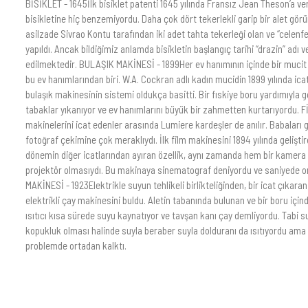
BİSİKLET - 1645İlk bisiklet patenti 1645 yılında Fransız Jean Theson’a ve
bisikletine hiç benzemiyordu. Daha çok dört tekerlekli garip bir alet gör
asilzade Sivrao Kontu tarafından iki adet tahta tekerleği olan ve “celenfer
yapıldı. Ancak bildiğimiz anlamda bisikletin başlangıç tarihi “drazin” adı ve
edilmektedir. BULAŞIK MAKİNESİ - 1899Her ev hanımının içinde bir mucit 
bu ev hanımlarından biri. W.A. Cockran adlı kadın mucidin 1899 yılında icat e
bulaşık makinesinin sistemi oldukça basitti. Bir fıskiye boru yardımıyla 
tabaklar yıkanıyor ve ev hanımlarını büyük bir zahmetten kurtarıyordu. F
makinelerini icat edenler arasında Lumiere kardeşler de anılır. Babaları g
fotoğraf çekimine çok meraklıydı. İlk film makinesini 1894 yılında gelişti
dönemin diğer icatlarından ayıran özellik, aynı zamanda hem bir kamera
projektör olmasıydı. Bu makinaya sinematograf deniyordu ve saniyede on 
MAKİNESİ - 1923Elektrikle suyun tehlikeli birlikteliğinden, bir icat çıkara
elektrikli çay makinesini buldu. Aletin tabanında bulunan ve bir boru için
ısıtıcı kısa sürede suyu kaynatıyor ve tavşan kanı çay demliyordu. Tabi 
kopukluk olması halinde suyla beraber suyla dolduranı da ısıtıyordu ama 
problemde ortadan kalktı.