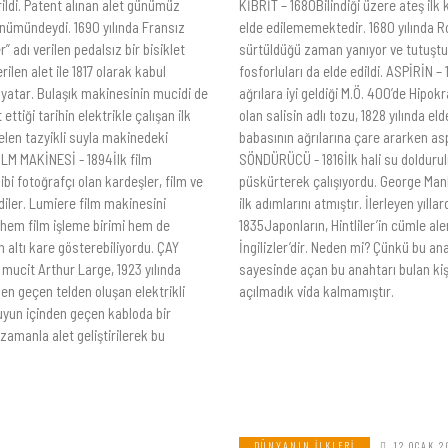
rildi. Patent alınan alet günümüz
KİBRİT – 1680Bilindiği üzere ateş ilk 
ünümündeydi. 1690 yılında Fransız
elde edilememektedir. 1680 yılında Rob
” adı verilen pedalsız bir bisiklet
sürtüldüğü zaman yanıyor ve tutuşturm
rilen alet ile 1817 olarak kabul
fosforluları da elde edildi. ASPİRİ
yatar. Bulaşık makinesinin mucidi de
ağrılara iyi geldiği M.Ö. 400’de Hipok
ttiği tarihin elektrikle çalışan ilk
olan salisin adlı tozu, 1828 yılında e
gelen tazyikli suyla makinedeki
babasının ağrılarına çare ararken aspi
İLM MAKİNESİ - 1894İlk film
SÖNDÜRÜCÜ - 1816İlk hali su doldurulmu
ibi fotoğrafçı olan kardeşler, film ve
püskürterek çalışıyordu. George Manb
rdiler. Lumiere film makinesini
ilk adımlarını atmıştır. İlerleyen yıll
 hem film işleme birimi hem de
1835Japonların, Hintliler’in cümle ale
altı kare gösterebiliyordu. ÇAY
İngilizler’dir. Neden mi? Çünkü bu an
n mucit Arthur Large, 1923 yılında
sayesinde açan bu anahtarı bulan kişi
den geçen telden oluşan elektrikli
açılmadık vida kalmamıştır.
suyun içinden geçen kabloda bir
zamanla alet geliştirilerek bu
DÜNYANIN İLKLERI
12 OCAK 2