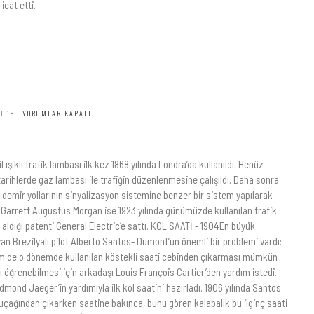
icat etti.
2018
YORUMLAR KAPALI
 ışıklı trafik lambası ilk kez 1868 yılında Londra’da kullanıldı. Henüz
tarihlerde gaz lambası ile trafiğin düzenlenmesine çalışıldı. Daha sonra
, demir yollarının sinyalizasyon sistemine benzer bir sistem yapılarak
. Garrett Augustus Morgan ise 1923 yılında günümüzde kullanılan trafik
 aldığı patenti General Electric’e sattı. KOL SAATİ - 1904En büyük
n Brezilyalı pilot Alberto Santos- Dumont’un önemli bir problemi vardı:
 hem de o dönemde kullanılan köstekli saati cebinden çıkarması mümkün
öğrenebilmesi için arkadaşı Louis François Cartier’den yardım istedi.
dmond Jaeger’in yardımıyla ilk kol saatini hazırladı. 1906 yılında Santos
uçağından çıkarken saatine bakınca, bunu gören kalabalık bu ilginç saati