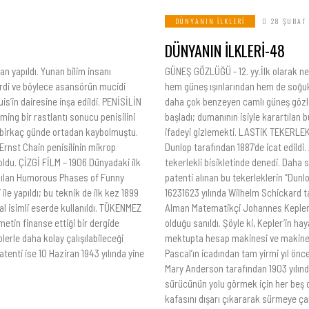
DÜNYANIN İLKLERI
28 ŞUBAT
DÜNYANIN İLKLERİ-48
n yapıldı. Yunan bilim insanı
GÜNEŞ GÖZLÜĞÜ - 12. yy.İlk olarak ne
irdi ve böylece asansörün mucidi
hem güneş ışınlarından hem de soğuk
is’in dairesine inşa edildi. PENİSİLİN
daha çok benzeyen camlı güneş gözlükl
ing bir rastlantı sonucu penisilini
başladı; dumanının isiyle karartılan 
k birkaç günde ortadan kaybolmuştu.
ifadeyi gizlemekti. LASTiK TEKERLEK
Ernst Chain penisilinin mikrop
Dunlop tarafından 1887’de icat edildi. 
oldu. ÇİZGİ FİLM – 1906 Dünyadaki ilk
tekerlekli bisikletinde denedi. Daha so
apılan Humorous Phases of Funny
patenti alınan bu tekerleklerin “Dunl
ile yapıldı; bu teknik de ilk kez 1899
16231623 yılında Wilhelm Schickard ta
l isimli eserde kullanıldı. TÜKENMEZ
Alman Matematikçi Johannes Kepler’i
etin finanse ettiği bir dergide
olduğu sanıldı. Şöyle ki, Kepler’in ha
erle daha kolay çalışılabileceği
mektupta hesap makinesi ve makineni
enti ise 10 Haziran 1943 yılında yine
Pascal’ın icadından tam yirmi yıl önc
Mary Anderson tarafından 1903 yılında
sürücünün yolu görmek için her beş d
kafasını dışarı çıkararak sürmeye çal