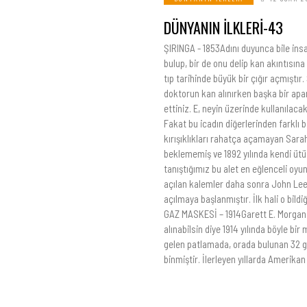
DÜNYANIN İLKLERİ-43
ŞIRINGA - 1853Adını duyunca bile insa
bulup, bir de onu delip kan akıntısına
tıp tarihinde büyük bir çığır açmıştır.
doktorun kan alınırken başka bir apa
ettiniz. E, neyin üzerinde kullanılacak
Fakat bu icadın diğerlerinden farklı b
kırışıklıkları rahatça açamayan Sarah
beklememiş ve 1892 yılında kendi ütü
tanıştığımız bu alet en eğlenceli oy
açılan kalemler daha sonra John Lee L
açılmaya başlanmıştır. İlk hali o bildiği
GAZ MASKESİ – 1914Garett E. Morgan a
alınabilsin diye 1914 yılında böyle b
gelen patlamada, orada bulunan 32 g
binmiştir. İlerleyen yıllarda Amerikan