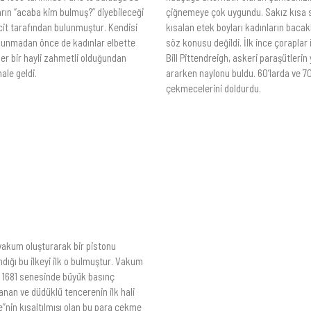
rın “acaba kim bulmuş?” diyebileceği
çiğnemeye çok uygundu. Sakız kısa s
ucit tarafından bulunmuştur. Kendisi
kısalan etek boyları kadınların baca
ulunmadan önce de kadınlar elbette
söz konusu değildi. İlk ince çoraplar
ler bir hayli zahmetli olduğundan
Bill Pittendreigh, askeri paraşütleri
ale geldi.
ararken naylonu buldu. 60’larda ve 7
çekmecelerini doldurdu.
vakum oluşturarak bir pistonu
ndığı bu ilkeyi ilk o bulmuştur. Vakum
r. 1681 senesinde büyük basınç
nan ve düdüklü tencerenin ilk hali
”nin kısaltılmışı olan bu para çekme