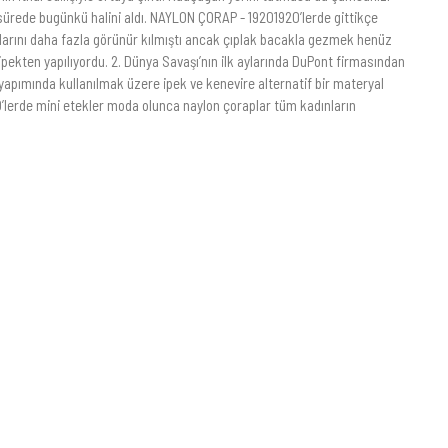
ürede bugünkü halini aldı. NAYLON ÇORAP - 19201920’lerde gittikçe
klarını daha fazla görünür kılmıştı ancak çıplak bacakla gezmek henüz
 ipekten yapılıyordu. 2. Dünya Savaşı’nın ilk aylarında DuPont firmasından
n yapımında kullanılmak üzere ipek ve kenevire alternatif bir materyal
0’lerde mini etekler moda olunca naylon çoraplar tüm kadınların